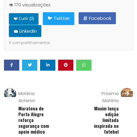
👁️ 170 visualizações
🐦 Twitter
📘 Facebook
❤️ Curtir (
0
)
💼 LinkedIn
0
compartilhamentos
Matéria
Próxima
Anterior
Matéria
Maratona de
Maxim lança
Porto Alegre
edição
reforça
limitada
segurança com
inspirada no
apoio médico
futebol