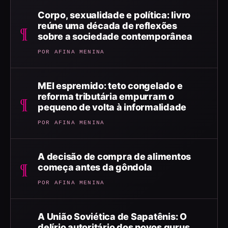
Corpo, sexualidade e política: livro
reúne uma década de reflexões
¶
sobre a sociedade contemporânea
POR AFINA MENINA
MEI espremido: teto congelado e
reforma tributária empurram o
¶
pequeno de volta à informalidade
POR AFINA MENINA
A decisão de compra de alimentos
¶
começa antes da gôndola
POR AFINA MENINA
A União Soviética de Sapatênis: O
delírio autoritário dos novos gurus