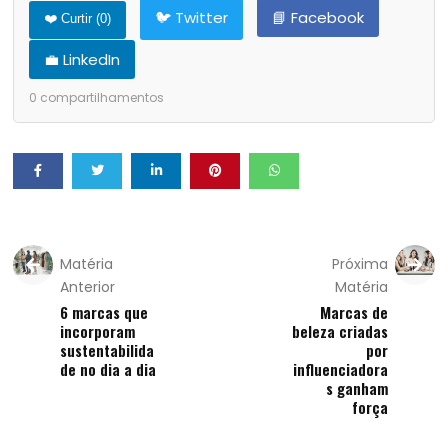
🐦 Twitter
📘 Facebook
❤️ Curtir (
0
)
💼 LinkedIn
0
compartilhamentos
Matéria
Próxima
Anterior
Matéria
6 marcas que
Marcas de
incorporam
beleza criadas
sustentabilida
por
de no dia a dia
influenciadora
s ganham
força