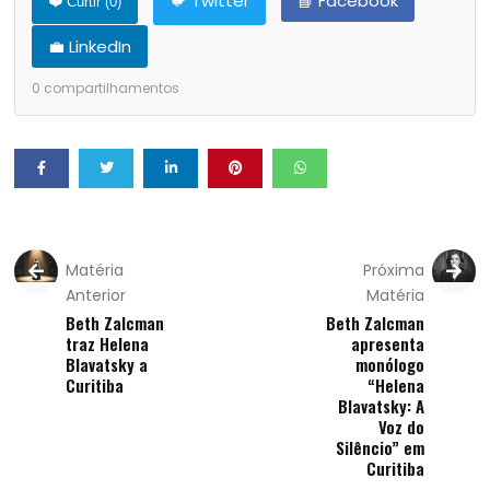
🐦 Twitter
📘 Facebook
❤️ Curtir (
0
)
💼 LinkedIn
0
compartilhamentos
Matéria
Próxima
Anterior
Matéria
Beth Zalcman
Beth Zalcman
traz Helena
apresenta
Blavatsky a
monólogo
Curitiba
“Helena
Blavatsky: A
Voz do
Silêncio” em
Curitiba