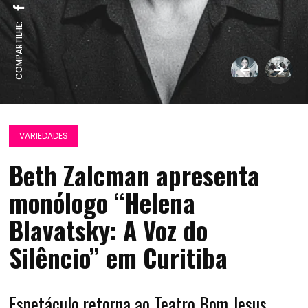
COMPARTILHE:
VARIEDADES
Beth Zalcman apresenta
monólogo “Helena
Blavatsky: A Voz do
Silêncio” em Curitiba
Espetáculo retorna ao Teatro Bom Jesus