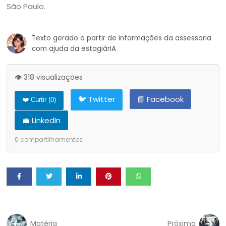
São Paulo.
Texto gerado a partir de informações da assessoria
com ajuda da estagiárIA
👁️ 318 visualizações
🐦 Twitter
📘 Facebook
❤️ Curtir (
0
)
💼 LinkedIn
0
compartilhamentos
Matéria
Próxima