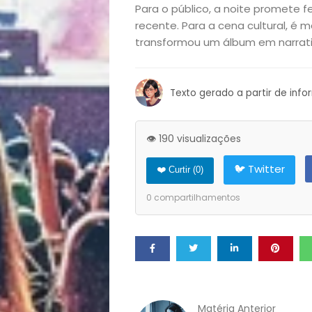
Exclusiva
Para o público, a noite promete f
recente. Para a cena cultural, é
Homem
transformou um álbum em narrati
Mães
Texto gerado a partir de inf
&
👁️ 190 visualizações
Filhos
🐦 Twitter
❤️ Curtir (
0
)
Notícias
0
compartilhamentos
Opinião
Pets
Receitas
Matéria Anterior