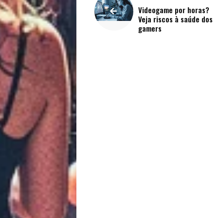
Saúde
Videogame por horas?
Veja riscos à saúde dos
gamers
e
Qualidade
de
Vida
Sexualidade
Variedades
Buscar