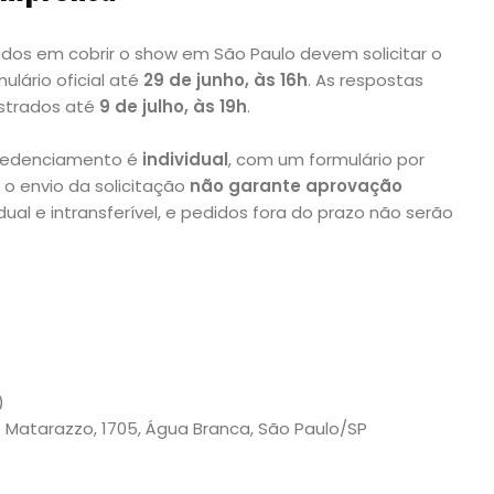
sados em cobrir o show em São Paulo devem solicitar o
lário oficial até
29 de junho, às 16h
. As respostas
strados até
9 de julho, às 19h
.
credenciamento é
individual
, com um formulário por
 o envio da solicitação
não garante aprovação
vidual e intransferível, e pedidos fora do prazo não serão
)
co Matarazzo, 1705, Água Branca, São Paulo/SP