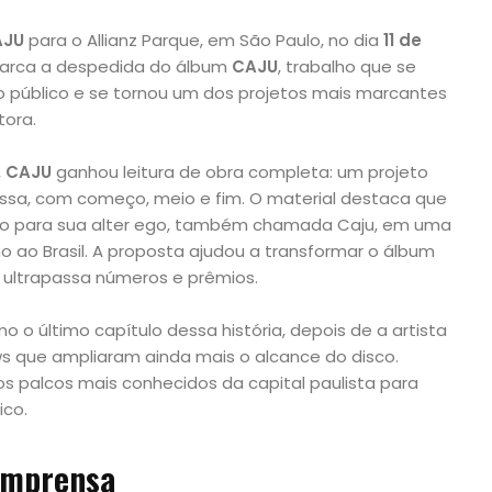
AJU
para o Allianz Parque, em São Paulo, no dia
11 de
marca a despedida do álbum
CAJU
, trabalho que se
 público e se tornou um dos projetos mais marcantes
tora.
,
CAJU
ganhou leitura de obra completa: um projeto
ssa, com começo, meio e fim. O material destaca que
eiro para sua alter ego, também chamada Caju, em uma
o ao Brasil. A proposta ajudou a transformar o álbum
 ultrapassa números e prêmios.
o último capítulo dessa história, depois de a artista
s que ampliaram ainda mais o alcance do disco.
os palcos mais conhecidos da capital paulista para
ico.
imprensa