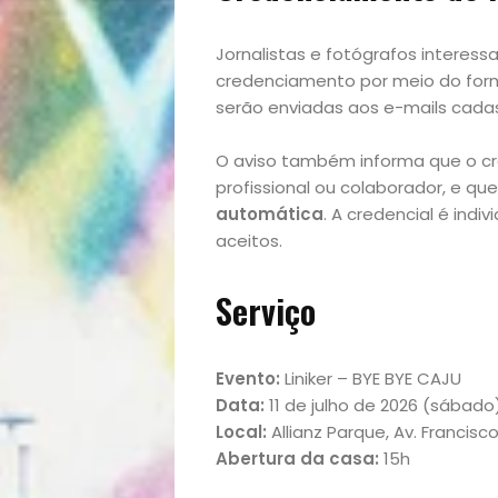
Início
Jornalistas e fotógrafos interes
credenciamento por meio do formu
Academia
serão enviadas aos e-mails cada
Beleza
O aviso também informa que o 
profissional ou colaborador, e que
Bora
automática
. A credencial é indi
aceitos.
lá!
Serviço
Casa
e
Evento:
Liniker – BYE BYE CAJU
Data:
11 de julho de 2026 (sábado
Local:
Allianz Parque, Av. Francis
Decoração
Abertura da casa:
15h