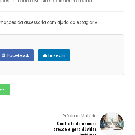
icos de todo o Brasil e da América Latina.
ormações da assessoria com ajuda da estagiárIA
📘 Facebook
💼 LinkedIn
Próxima Matéria
Contrato de namoro
cresce e gera dúvidas
jurídicas