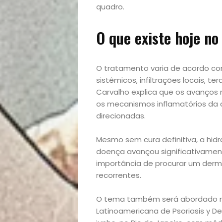
quadro.
Casa
O que existe hoje no
e
Decoração
O tratamento varia de acordo co
sistêmicos, infiltrações locais, te
Carvalho explica que os avanços
Exclusiva
os mecanismos inflamatórios da 
direcionadas.
Homem
Mesmo sem cura definitiva, a hid
Mães
doença avançou significativamente
importância de procurar um derm
&
recorrentes.
Filhos
O tema também será abordado n
Latinoamericana de Psoriasis y 