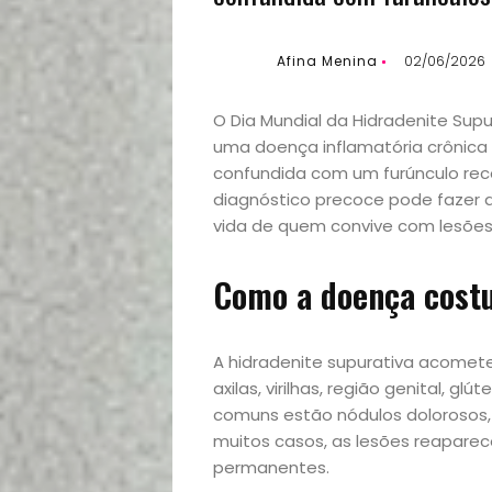
Afina Menina
02/06/2026
O Dia Mundial da Hidradenite Sup
uma doença inflamatória crônica 
confundida com um furúnculo rec
diagnóstico precoce pode fazer d
vida de quem convive com lesões
Como a doença cost
A hidradenite supurativa acomet
axilas, virilhas, região genital, 
comuns estão nódulos dolorosos,
muitos casos, as lesões reapare
permanentes.