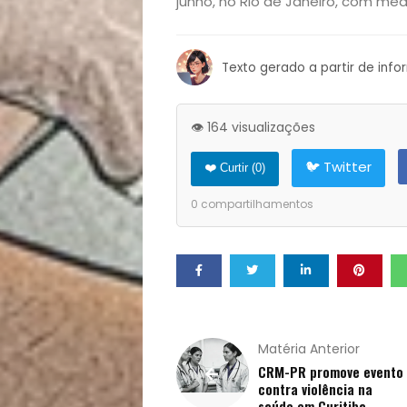
Notícias
junho, no Rio de Janeiro, com méd
Opinião
Texto gerado a partir de inf
Pets
👁️ 164 visualizações
Receitas
🐦 Twitter
❤️ Curtir (
0
)
Saúde
0
compartilhamentos
e
Qualidade
de
Matéria Anterior
CRM-PR promove evento
Vida
contra violência na
saúde em Curitiba