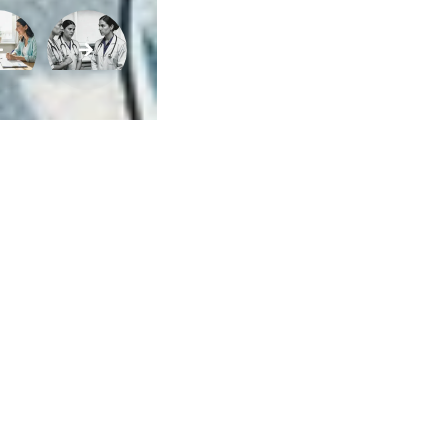
ca de Privacidade
•
Termos de Utilização
Jornalista Responsável:
Jana F