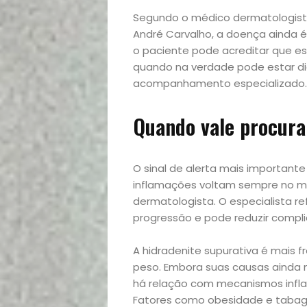
Segundo o médico dermatologista 
André Carvalho, a doença ainda 
o paciente pode acreditar que es
quando na verdade pode estar di
acompanhamento especializado.
Quando vale procura
Início
O sinal de alerta mais importante
inflamações voltam sempre no me
Academia
dermatologista. O especialista r
progressão e pode reduzir compli
Beleza
A hidradenite supurativa é mais
Bora
peso. Embora suas causas ainda
há relação com mecanismos inflam
lá!
Fatores como obesidade e taba