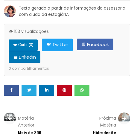
Texto gerado a partir de informações da assessoria
com ajuda da estagiárIA
👁️ 153 visualizações
🐦 Twitter
📘 Facebook
❤️ Curtir (
0
)
💼 LinkedIn
0
compartilhamentos
Matéria
Próxima
Anterior
Matéria
Mais de 300
Hidradenite