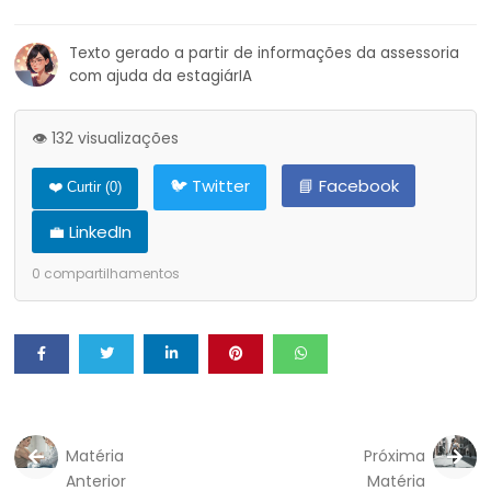
Texto gerado a partir de informações da assessoria
com ajuda da estagiárIA
👁️ 132 visualizações
🐦 Twitter
📘 Facebook
❤️ Curtir (
0
)
💼 LinkedIn
0
compartilhamentos
Matéria
Próxima
Anterior
Matéria