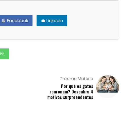
📘 Facebook
💼 LinkedIn
Próxima Matéria
Por que os gatos
ronronam? Descubra 4
motivos surpreendentes