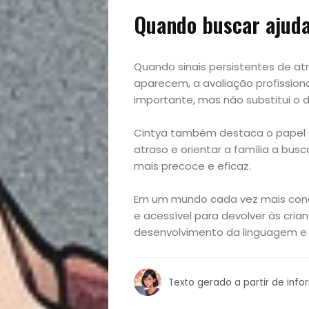
Mães
Quando buscar ajuda
&
Quando sinais persistentes de atr
aparecem, a avaliação profission
Filhos
importante, mas não substitui o di
Notícias
Cintya também destaca o papel do
atraso e orientar a família a bu
Opinião
mais precoce e eficaz.
Pets
Em um mundo cada vez mais cone
e acessível para devolver às cri
Receitas
desenvolvimento da linguagem e
Saúde
Texto gerado a partir de inf