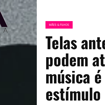
MÃES & FILHOS
Telas ant
podem atr
música é 
estímulo