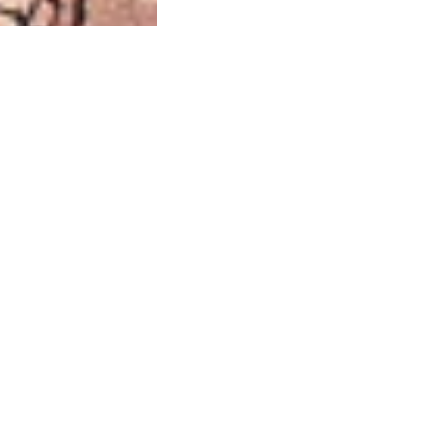
ca de Privacidade
•
Termos de Utilização
Jornalista Responsável:
Jana F
Afina Menina
em, 945 — Campo Largo/PR — CEP 83601-240 © — Afina Menina é uma ma
odos os Direitos Reservados. Desenvolvido por
Descomplica Comunicaç