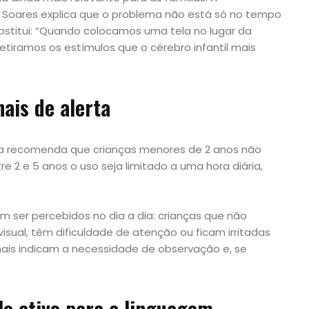
a Soares explica que o problema não está só no tempo
ubstitui: “Quando colocamos uma tela no lugar da
etiramos os estímulos que o cérebro infantil mais
ais de alerta
ria recomenda que crianças menores de 2 anos não
e 2 e 5 anos o uso seja limitado a uma hora diária,
m ser percebidos no dia a dia: crianças que não
isual, têm dificuldade de atenção ou ficam irritadas
inais indicam a necessidade de observação e, se
o ativo para a linguagem