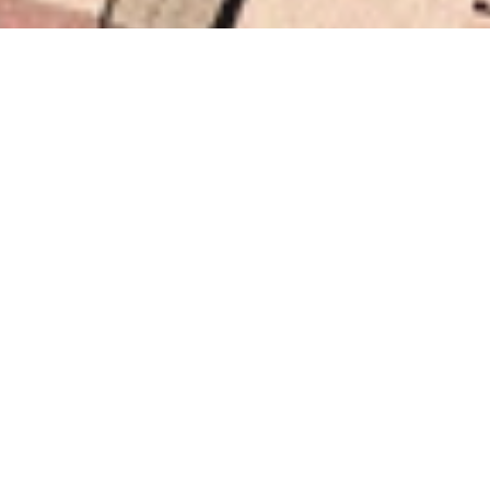
Políti
Rua João Rivab
T