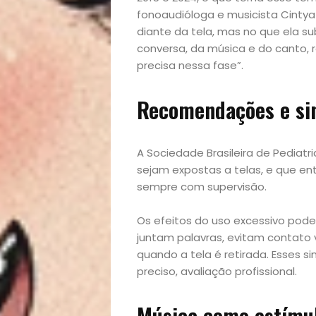
fonoaudióloga e musicista Cinty
diante da tela, mas no que ela s
conversa, da música e do canto, r
precisa nessa fase”.
Recomendações e sin
A Sociedade Brasileira de Pediat
sejam expostas a telas, e que entr
sempre com supervisão.
Os efeitos do uso excessivo pode
juntam palavras, evitam contato v
quando a tela é retirada. Esses s
preciso, avaliação profissional.
Início
Música como estímul