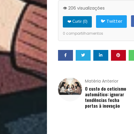
e
👁️ 206 visualizações
Qualidade
🐦 Twitter
❤️ Curtir (
0
)
de
0
compartilhamentos
Vida
Sexualidade
Variedades
Matéria Anterior
O custo do ceticismo
automático: ignorar
tendências fecha
Buscar
portas à inovação