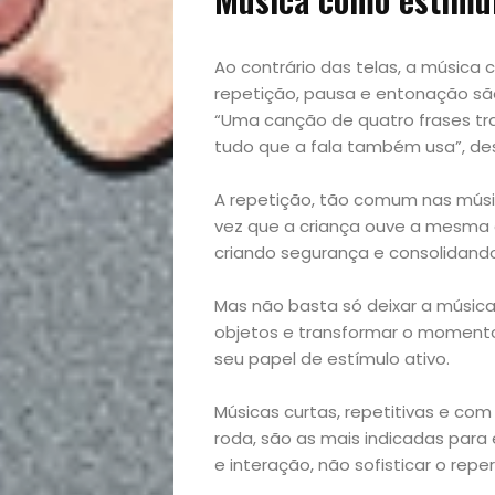
Academia
Beleza
Ao contrário das telas, a música 
repetição, pausa e entonação sã
Bora
“Uma canção de quatro frases tra
tudo que a fala também usa”, de
lá!
A repetição, tão comum nas músi
vez que a criança ouve a mesma c
Casa
criando segurança e consolidando
e
Mas não basta só deixar a música
objetos e transformar o momento
Decoração
seu papel de estímulo ativo.
Exclusiva
Músicas curtas, repetitivas e com
roda, são as mais indicadas para e
Homem
e interação, não sofisticar o reper