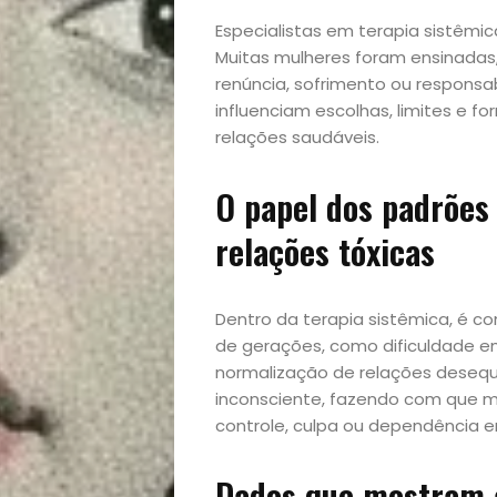
Especialistas em terapia sistêmi
Muitas mulheres foram ensinadas, 
renúncia, sofrimento ou responsab
influenciam escolhas, limites e fo
relações saudáveis.
O papel dos padrões 
relações tóxicas
Início
Dentro da terapia sistêmica, é co
de gerações, como dificuldade em
Academia
normalização de relações desequ
inconsciente, fazendo com que 
Beleza
controle, culpa ou dependência e
Bora
Dados que mostram 