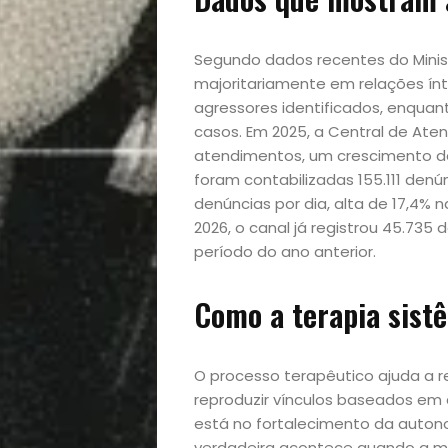
lá!
Segundo dados recentes do Minist
Casa
majoritariamente em relações ín
agressores identificados, enqua
e
casos. Em 2025, a Central de Aten
atendimentos, um crescimento de
Decoração
foram contabilizadas 155.111 denú
denúncias por dia, alta de 17,4%
2026, o canal já registrou 45.7
Exclusiva
período do ano anterior.
Homem
Como a terapia sist
Mães
O processo terapêutico ajuda a 
&
reproduzir vínculos baseados em 
está no fortalecimento da autono
verdadeira acontece quando a mu