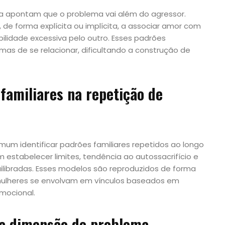
ca apontam que o problema vai além do agressor.
de forma explícita ou implícita, a associar amor com
ilidade excessiva pelo outro. Esses padrões
rmas de se relacionar, dificultando a construção de
familiares na repetição de
mum identificar padrões familiares repetidos ao longo
 estabelecer limites, tendência ao autossacrifício e
ilibradas. Esses modelos são reproduzidos de forma
mulheres se envolvam em vínculos baseados em
mocional.
a dimensão do problema