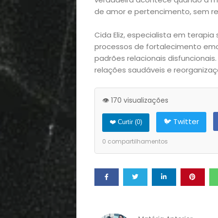
Filhos
de amor e pertencimento, sem rep
Notícias
Cida Eliz, especialista em tera
Opinião
processos de fortalecimento emo
padrões relacionais disfuncionai
relações saudáveis e reorganizaçã
Pets
Receitas
👁️ 170 visualizações
🐦 Twitter
Saúde
❤️ Curtir (
0
)
0
compartilhamentos
e
Qualidade
de