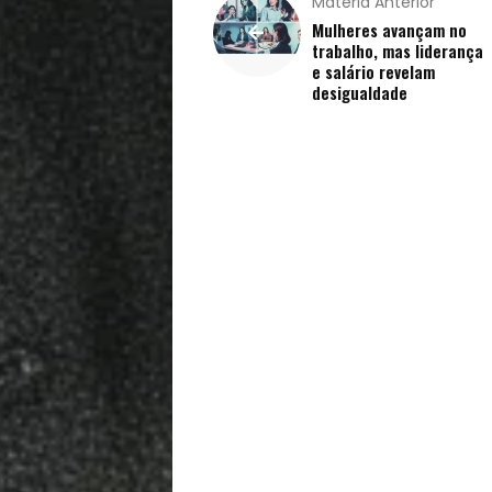
Matéria Anterior
Vida
Mulheres avançam no
trabalho, mas liderança
Sexualidade
e salário revelam
desigualdade
Variedades
Buscar