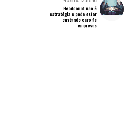
Próxima Matéria
Headcount não é
estratégia e pode estar
custando caro às
empresas