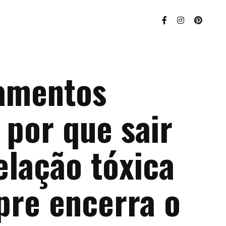
amentos
 por que sair
elação tóxica
re encerra o