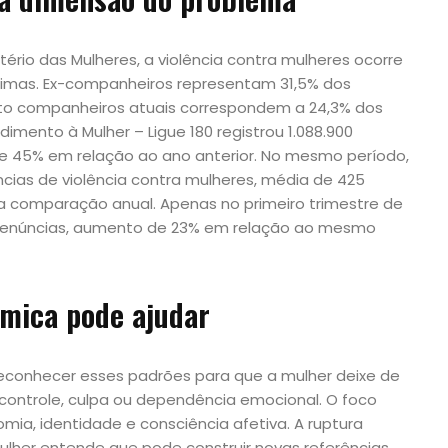
ério das Mulheres, a violência contra mulheres ocorre
timas. Ex-companheiros representam 31,5% dos
nto companheiros atuais correspondem a 24,3% dos
dimento à Mulher – Ligue 180 registrou 1.088.900
 45% em relação ao ano anterior. No mesmo período,
ncias de violência contra mulheres, média de 425
 na comparação anual. Apenas no primeiro trimestre de
35 denúncias, aumento de 23% em relação ao mesmo
êmica pode ajudar
reconhecer esses padrões para que a mulher deixe de
controle, culpa ou dependência emocional. O foco
mia, identidade e consciência afetiva. A ruptura
lher entende que pode construir novas referências