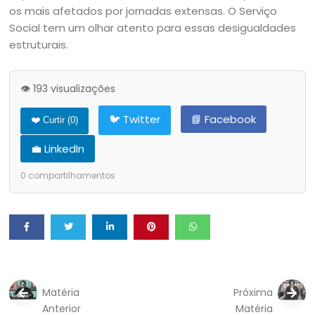
os mais afetados por jornadas extensas. O Serviço
Social tem um olhar atento para essas desigualdades
estruturais.
👁️ 193 visualizações
🐦 Twitter
📘 Facebook
❤️ Curtir (
0
)
💼 LinkedIn
0
compartilhamentos
Matéria
Próxima
Anterior
Matéria