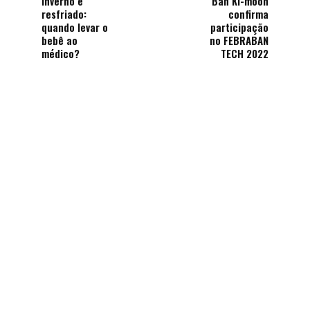
Inverno e
Ban Ki-moon
resfriado:
confirma
quando levar o
participação
bebê ao
no FEBRABAN
médico?
TECH 2022