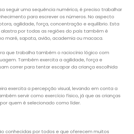
sa seguir uma sequência numérica, é preciso trabalhar
 conhecimento para escrever os números. No aspecto
ora, agilidade, força, concentração e equilíbrio. Esta
 alastra por todas as regiões do país também é
mo maré, sapata, avião, academia ou macaca.
ra que trabalha também o raciocínio lógico com
guagem. Também exercita a agilidade, força e
cisam correr para tentar escapar da criança escolhida
deira exercita a percepção visual, levando em conta a
ambém servir como exercício físico, já que as crianças
o por quem é selecionado como líder.
são conhecidas por todos e que oferecem muitos