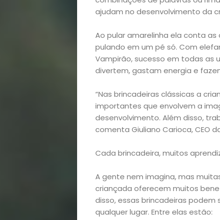
ajudam no desenvolvimento da cr
Ao pular amarelinha ela conta as
pulando em um pé só. Com elefant
Vampirão, sucesso em todas as un
divertem, gastam energia e faze
“Nas brincadeiras clássicas a cr
importantes que envolvem a imagi
desenvolvimento. Além disso, trab
Início
comenta Giuliano Carioca, CEO da
Academia
Cada brincadeira, muitos aprend
Beleza
A gente nem imagina, mas muitas 
criançada oferecem muitos benef
Bora
disso, essas brincadeiras podem
qualquer lugar. Entre elas estão: