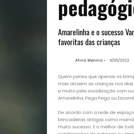
pedagógi
Amarelinha e o sucesso Va
favoritas das crianças
Afina Menina
11/05/2022
Quem pensa que apenas os brinq
mais atraem as crianças nos dia
e muito pela socialização com ou
Amarelinha, Pega Pega ou Esconde
De acordo com a rede de espaços 
brincadeiras antigas como mamãe
muito sucesso. E o melhor de tud
combinações de palavras ou rimas 