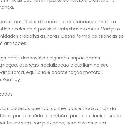
iança.
 casas para pular e trabalha a coordenação motora
inho colorido é possível trabalhar as cores. Vampiro
idades trabalha as horas. Dessa forma as crianças se
m amizades.
iança pode desenvolver algumas capacidades
nação, atenção, socialização e auxiliam no seu
alha força, equilíbrio e coordenação motora”,
 YouPlay.
izados
brincadeiras que são conhecidas e tradicionais da
ícios para a saúde e também para o raciocínio. Além
 ser feitas sem complexidade, sem custos e em