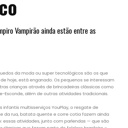
co
mpiro Vampirão ainda estão entre as
uedos da moda ou super tecnológicos são os que
s de hoje, está enganado. Os pequenos se interessam
tras crianças através de brincadeiras clássicas como
-Esconde, além de outras atividades tradicionais.
infantis multisserviços YouPlay, o resgate de
 da rua, batata quente e corre cotia fazem ainda
o: essas atividades, junto com parlendas — que são
rítmicas que fazem parte do folclore brasileiro –,