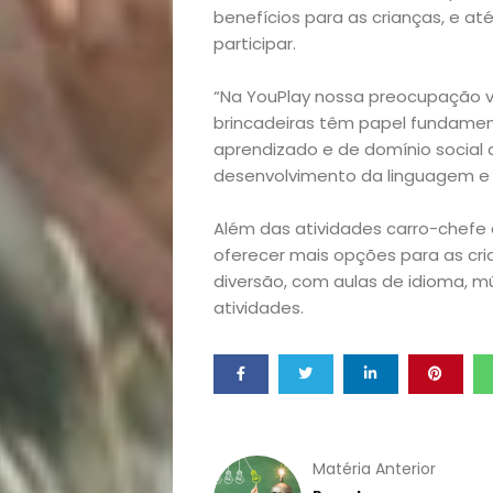
benefícios para as crianças, e 
Notícias
participar.
Opinião
“Na YouPlay nossa preocupação v
brincadeiras têm papel fundamen
Pets
aprendizado e de domínio social
desenvolvimento da linguagem e de
Receitas
Além das atividades carro-chefe 
Saúde
oferecer mais opções para as cr
diversão, com aulas de idioma, m
atividades.
e
Qualidade
de
Matéria Anterior