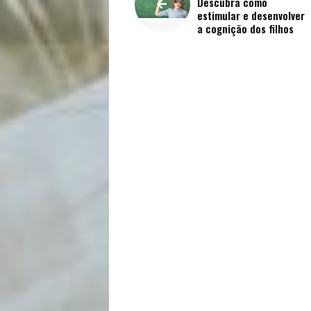
Vida
Descubra como
estimular e desenvolver
Sexualidade
a cognição dos filhos
Variedades
Buscar