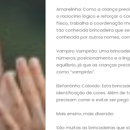
lá!
Amarelinha: Como a criança preci
Casa
o raciocínio lógico e reforçar o
físico, trabalha a coordenação mot
tão conhecida brincadeira que se
e
conhecida por outros nomes, co
Decoração
Vampiro Vampirão: Uma brincadei
números, posicionamento e a lin
Exclusiva
equilíbrio, já que as crianças pre
como “vampirão”.
Homem
Elefantinho Colorido: Esta brinca
Mães
identificação de cores. Além de t
precisam correr e evitar ser peg
&
Mais ensino, mais diversão
Filhos
São muitas as brincadeiras que 