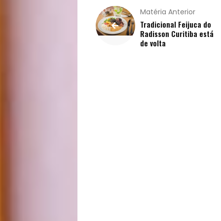
Vida
Matéria Anterior
Tradicional Feijuca do
Sexualidade
Radisson Curitiba está
de volta
Variedades
Buscar