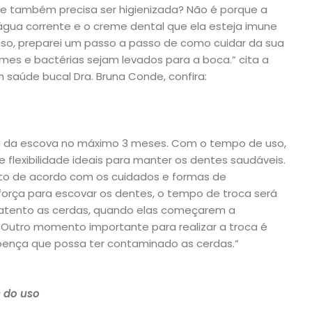
e também precisa ser higienizada? Não é porque a
gua corrente e o creme dental que ela esteja imune
so, preparei um passo a passo de como cuidar da sua
mes e bactérias sejam levados para a boca.” cita a
m saúde bucal Dra. Bruna Conde, confira:
ca da escova no máximo 3 meses. Com o tempo de uso,
 flexibilidade ideais para manter os dentes saudáveis.
ito de acordo com os cuidados e formas de
 força para escovar os dentes, o tempo de troca será
r atento as cerdas, quando elas começarem a
. Outro momento importante para realizar a troca é
doença que possa ter contaminado as cerdas.”
s do uso