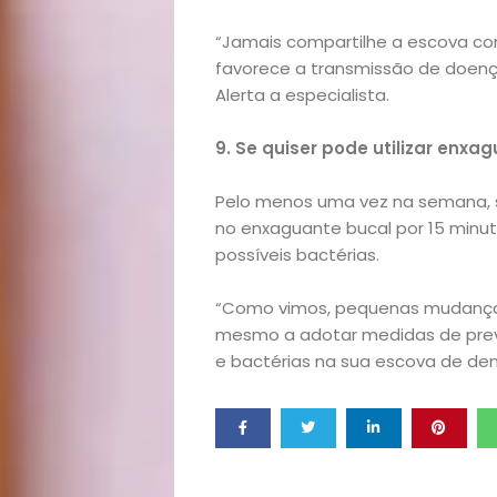
Filhos
“Jamais compartilhe a escova co
Notícias
favorece a transmissão de doença
Alerta a especialista.
Opinião
9. Se quiser pode utilizar enxa
Pets
Pelo menos uma vez na semana, se
Receitas
no enxaguante bucal por 15 minu
possíveis bactérias.
Saúde
“Como vimos, pequenas mudanças
mesmo a adotar medidas de preve
e
e bactérias na sua escova de dent
Qualidade
de