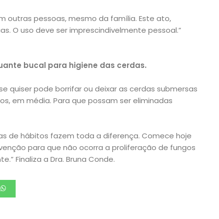
m outras pessoas, mesmo da família. Este ato,
s. O uso deve ser imprescindivelmente pessoal.”
guante bucal para higiene das cerdas.
 quiser pode borrifar ou deixar as cerdas submersas
tos, em média. Para que possam ser eliminadas
 de hábitos fazem toda a diferença. Comece hoje
nção para que não ocorra a proliferação de fungos
e.” Finaliza a Dra. Bruna Conde.