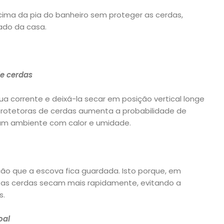
cima da pia do banheiro sem proteger as cerdas,
nado da casa.
de cerdas
ua corrente e deixá-la secar em posição vertical longe
 protetoras de cerdas aumenta a probabilidade de
um ambiente com calor e umidade.
ão que a escova fica guardada. Isto porque, em
e as cerdas secam mais rapidamente, evitando a
s.
oal