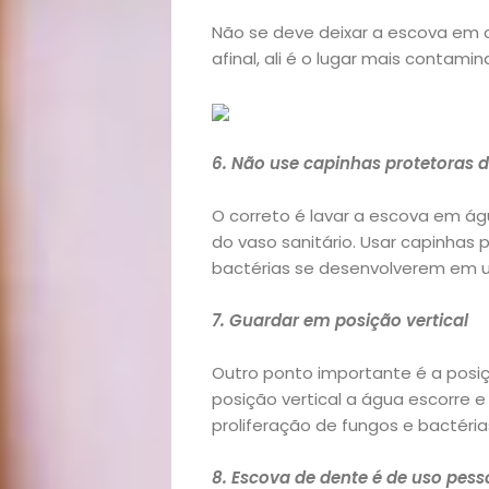
lá!
Não se deve deixar a escova em 
afinal, ali é o lugar mais contami
Casa
e
6. Não use capinhas protetoras 
Decoração
O correto é lavar a escova em ág
do vaso sanitário. Usar capinhas
Exclusiva
bactérias se desenvolverem em 
Homem
7. Guardar em posição vertical
Mães
Outro ponto importante é a posiç
posição vertical a água escorre 
&
proliferação de fungos e bactéria
8. Escova de dente é de uso pess