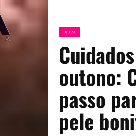
BELEZA
Cuidados
outono: C
passo pa
pele boni