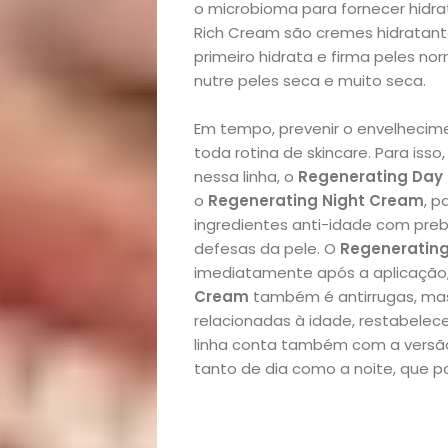
o microbioma para fornecer hidra
Pets
Rich Cream são cremes hidratante
primeiro hidrata e firma peles no
Receitas
nutre peles seca e muito seca.
Saúde
Em tempo, prevenir o envelhecim
toda rotina de skincare. Para is
nessa linha, o
Regenerating Day
e
o
Regenerating Night Cream
, 
ingredientes anti-idade com prebi
Qualidade
defesas da pele. O
Regeneratin
imediatamente após a aplicação, i
de
Cream
também é antirrugas, mas
relacionadas à idade, restabelece
Vida
linha conta também com a vers
tanto de dia como a noite, que 
Sexualidade