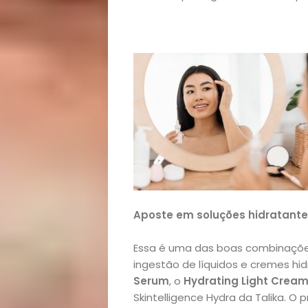
e
Decoração
Exclusiva
Homem
Mães
&
Aposte em soluções hidratante
Filhos
Essa é uma das boas combinações
Notícias
ingestão de líquidos e cremes hi
Serum
, o
Hydrating Light Crea
Opinião
Skintelligence Hydra da Talika. O