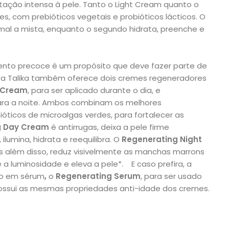
tação intensa à pele. Tanto o Light Cream quanto o
s, com prebióticos vegetais e probióticos lácticos. O
rmal a mista, enquanto o segundo hidrata, preenche e
ento precoce é um propósito que deve fazer parte de
so, a Talika também oferece dois cremes regeneradores
 Cream
, para ser aplicado durante o dia, e
para a noite. Ambos combinam os melhores
óticos de microalgas verdes, para fortalecer as
g Day Cream
é antirrugas, deixa a pele firme
lumina, hidrata e reequilibra. O
Regenerating Night
 além disso, reduz visivelmente as manchas marrons
 a luminosidade e eleva a pele*. E caso prefira, a
ão em sérum
,
o
Regenerating
Serum
, para ser usado
possui as mesmas propriedades anti-idade dos cremes.