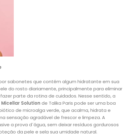
e
por sabonetes que contém algum hidratante em sua
ele do rosto diariamente, principalmente para eliminar
azer parte da rotina de cuidados. Nesse sentido, a
l
Micellar Solution
de Talika Paris pode ser uma boa
biótico de microalga verde, que acalma, hidrata e
ma sensação agradável de frescor e limpeza. A
ive a prova d´água, sem deixar resíduos gordurosos
roteção da pele e sela sua umidade natural.