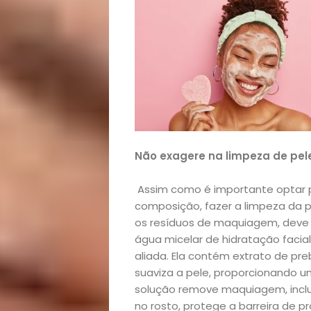
Início
Academia
Não exagere na limpeza de pel
Beleza
Assim como é importante optar 
Bora
composição, fazer a limpeza da p
os resíduos de maquiagem, deve f
água micelar de hidratação facia
lá!
aliada. Ela contém extrato de pre
suaviza a pele, proporcionando u
Casa
solução remove maquiagem, inclus
no rosto, protege a barreira de p