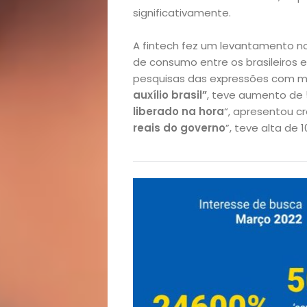
significativamente.
A fintech fez um levantamento no
de consumo entre os brasileiros 
pesquisas das expressões com m
auxílio brasil”
, teve aumento de 
liberado na hora
“, apresentou 
reais do governo
”, teve alta de 
Início
Academia
Beleza
Bora