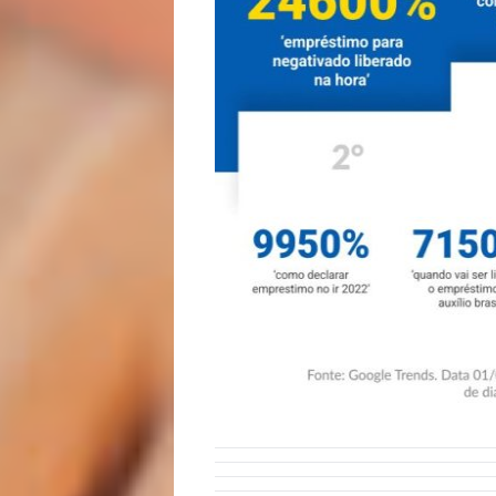
lá!
Casa
e
Decoração
Exclusiva
Homem
Mães
&
Filhos