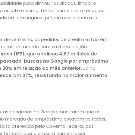
bilidade para diminuir as dívidas, limpar o
a ou, até mesmo, tentar aumentar a renda ou
tindo em um negócio próprio neste contexto
air do vermelho, os pedidos de crédito estão em
úmeros: de acordo com a última edição
imos (IFE)
,
que analisou 4,87 milhões de
 passado, buscas no Google por empréstimo
 30% em relação ao mês anterior.
Já no
resceram 37%, resultando no maior aumento
 as pesquisas no Google mostraram que as
 ao mercado de empréstimo estavam voltadas,
rédito oferecida pelo Governo Federal, aos
o que fez com que a procura aumentasse