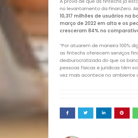
Vida
A prova de que as fintechs já e
no levantamento da FinanZero. Ai
Sexualidade
10,317 milhões
de usuários na b
março de 2022 em alta e os pe
cresceram 84% no comparativ
Variedades
“Por atuarem de maneira 100% digi
as fintechs oferecem serviços fi
desburocratizada do que os banc
Buscar
pessoas físicas e jurídicas têm 
vez mais acontece no ambiente onl