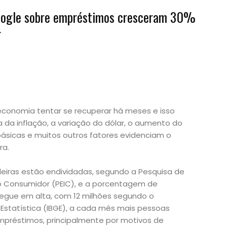
oogle sobre empréstimos cresceram 30%
r
 economia tentar se recuperar há meses e isso
a da inflação, a variação do dólar, o aumento do
ásicas e muitos outros fatores evidenciam o
ra.
ileiras estão endividadas, segundo a Pesquisa de
o Consumidor (PEIC), e a porcentagem de
gue em alta, com 12 milhões segundo o
e Estatística (IBGE), a cada mês mais pessoas
préstimos, principalmente por motivos de