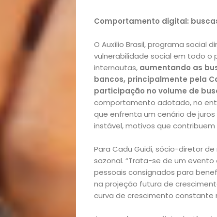
Notícias
Comportamento digital: buscas
Opinião
O Auxílio Brasil, programa social 
vulnerabilidade social em todo o
Pets
internautas,
aumentando as busc
bancos, principalmente pela C
Receitas
participação no volume de bus
comportamento adotado, no enta
que enfrenta um cenário de juros
Saúde
instável, motivos que contribuem
e
Para Cadu Guidi, sócio-diretor de
sazonal. “Trata-se de um evento 
Qualidade
pessoais consignados para benefic
na projeção futura de cresciment
de
curva de crescimento constante n