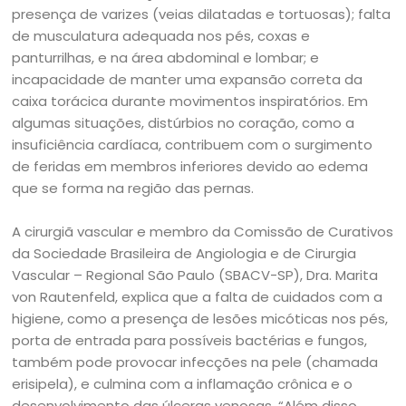
presença de varizes (veias dilatadas e tortuosas); falta
de musculatura adequada nos pés, coxas e
panturrilhas, e na área abdominal e lombar; e
incapacidade de manter uma expansão correta da
caixa torácica durante movimentos inspiratórios. Em
algumas situações, distúrbios no coração, como a
insuficiência cardíaca, contribuem com o surgimento
de feridas em membros inferiores devido ao edema
que se forma na região das pernas.
A cirurgiã vascular e membro da Comissão de Curativos
da Sociedade Brasileira de Angiologia e de Cirurgia
Vascular – Regional São Paulo (SBACV-SP), Dra. Marita
von Rautenfeld, explica que a falta de cuidados com a
higiene, como a presença de lesões micóticas nos pés,
porta de entrada para possíveis bactérias e fungos,
também pode provocar infecções na pele (chamada
erisipela), e culmina com a inflamação crônica e o
desenvolvimento das úlceras venosas. “Além disso,