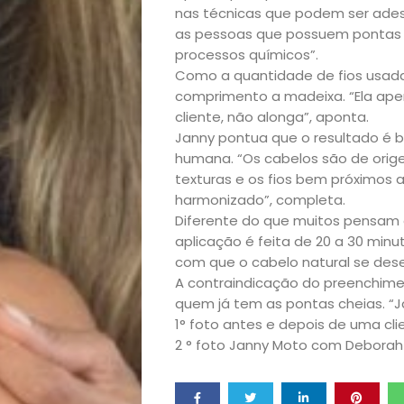
nas técnicas que podem ser ades
as pessoas que possuem pontas r
Bora
processos químicos”.
Como a quantidade de fios usada
lá!
comprimento a madeixa. “Ela ap
cliente, não alonga”, aponta.
Casa
Janny pontua que o resultado é b
humana. “Os cabelos são de orig
e
texturas e os fios bem próximos 
harmonizado”, completa.
Diferente do que muitos pensam o
Decoração
aplicação é feita de 20 a 30 minut
com que o cabelo natural se des
Exclusiva
A contraindicação do preenchim
quem já tem as pontas cheias. “Já
Homem
1° foto antes e depois de uma c
2 ° foto Janny Moto com Debora
Mães