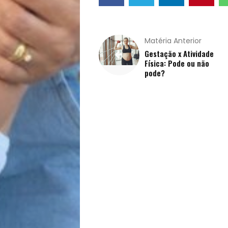
&
Filhos
Matéria Anterior
Gestação x Atividade
Notícias
Física: Pode ou não
pode?
Opinião
Pets
Receitas
Saúde
e
Qualidade