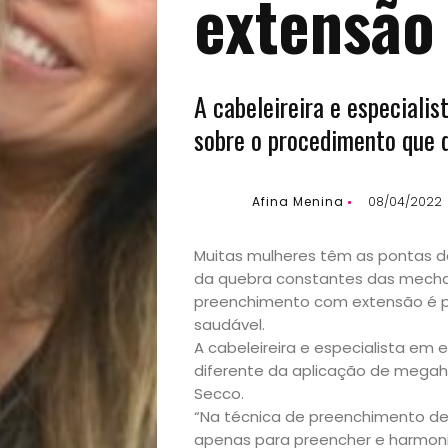
extensão
A cabeleireira e especialis
sobre o procedimento que 
Afina Menina
08/04/2022
Muitas mulheres têm as pontas do
da quebra constantes das mechas
preenchimento com extensão é p
saudável.
Início
A cabeleireira e especialista em 
diferente da aplicação de megahai
Academia
Secco.
“Na técnica de preenchimento de
Beleza
apenas para preencher e harmoniz