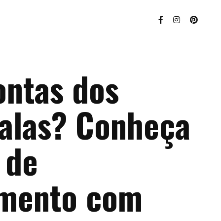
ontas dos
ralas? Conheça
 de
imento com