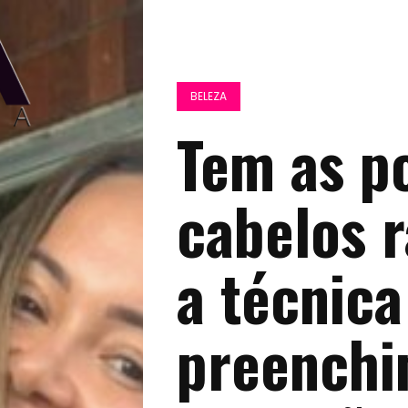
BELEZA
Tem as p
cabelos 
a técnica
preench