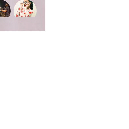
ca de Privacidade
•
Termos de Utilização
Jornalista Responsável:
Jana F
Afina Menina