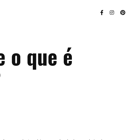
e o que é
?