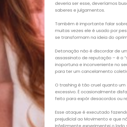
Início
deveria ser esse, deveríamos busc
saberes e julgamentos.
Academia
Também é importante falar sobr
Beleza
muitas vezes ele é usado por pes
se transformam na ideia do oprim
Bora
Detonação não é discordar de um
lá!
assassinato de reputação – é o 
inoportuna e inconveniente no seu
Casa
para ter um cancelamento coletiv
O trashing é tão cruel quanto um 
e
excessivo. É ocasionalmente disfa
feito para expôr desacordos ou res
Decoração
Esse ataque é executado fazendo
Exclusiva
prejudicial ao Movimento e que n
Infelizmente experimentei o lado