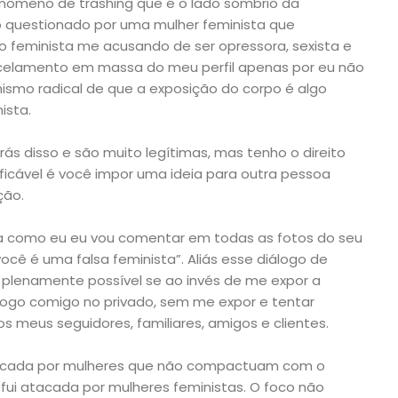
nômeno de trashing que é o lado sombrio da
ho questionado por uma mulher feminista que
 feminista me acusando de ser opressora, sexista e
celamento em massa do meu perfil apenas por eu não
ismo radical de que a exposição do corpo é algo
ista.
rás disso e são muito legítimas, mas tenho o direito
tificável é você impor uma ideia para outra pessoa
ção.
a como eu eu vou comentar em todas as fotos do seu
você é uma falsa feminista”. Aliás esse diálogo de
 plenamente possível se ao invés de me expor a
logo comigo no privado, sem me expor e tentar
os meus seguidores, familiares, amigos e clientes.
i atacada por mulheres que não compactuam com o
 fui atacada por mulheres feministas. O foco não