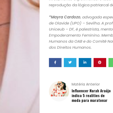
Homem
reprodução da lógica patriarcal de
Mães
*Mayra Cardozo
, advogada espec
de Olavide (UPO) – Sevilha. A p
&
Uniceub – DF, é palestrista, men
Empoderamento Feminino. Membro
Humanos da OAB e do Comitê Naci
Filhos
dos Direitos Humanos.
Notícias
Opinião
Pets
Matéria Anterior
Influencer Narah Araújo
Receitas
indica 5 realities de
moda para maratonar
Saúde