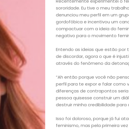
Recentemente experimentei o fe
sororidade. Eu tive o meu trabal
denunciou meu perfil em um grupo
gordofóbica e incentivou um can
compactuar com a ideia do femin
negativo para o movimento femin
Entendo as ideias que estão por t
de discordar, agora o que é injus
através do fenômeno da detona
“Ah então porque você não pens
perfil para te expor e falar como 
diferenças de contrapontos seria
pessoa quisesse construir um diá
destruir minha credibilidade para 
Isso foi doloroso, porque já fu
feminismo, mas pela primeira vez