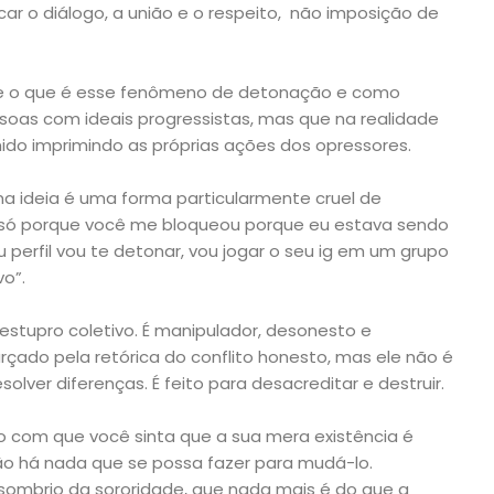
ar o diálogo, a união e o respeito, não imposição de
e o que é esse fenômeno de detonação e como
soas com ideais progressistas, mas que na realidade
ido imprimindo as próprias ações dos opressores.
a ideia é uma forma particularmente cruel de
“só porque você me bloqueou porque eu estava sendo
 perfil vou te detonar, vou jogar o seu ig em um grupo
o”.
estupro coletivo. É manipulador, desonesto e
rçado pela retórica do conflito honesto, mas ele não é
olver diferenças. É feito para desacreditar e destruir.
 com que você sinta que a sua mera existência é
ão há nada que se possa fazer para mudá-lo.
 sombrio da sororidade, que nada mais é do que a