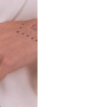
e
Qualidade
de
Vida
Sexualidade
Variedades
Buscar