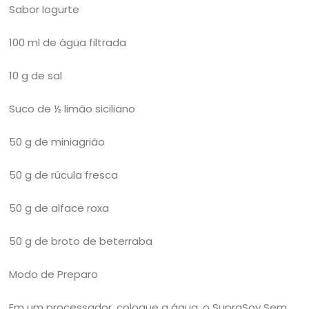
Sabor Iogurte
100 ml de água filtrada
10 g de sal
Suco de ½ limão siciliano
50 g de miniagrião
50 g de rúcula fresca
50 g de alface roxa
50 g de broto de beterraba
Modo de Preparo
Em um processador, coloque a água, o SupraSoy Sem