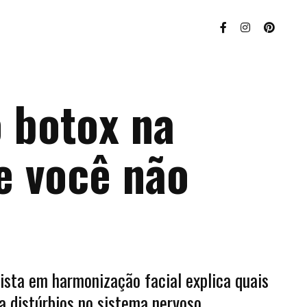
o botox na
e você não
lista em harmonização facial explica quais
a distúrbios no sistema nervoso