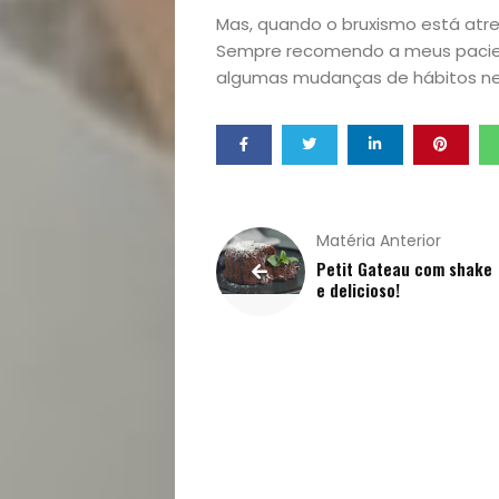
Mas, quando o bruxismo está atre
Qualidade
Sempre recomendo a meus pacient
algumas mudanças de hábitos nes
de
Vida
Sexualidade
Matéria Anterior
Variedades
Petit Gateau com shake
e delicioso!
Buscar