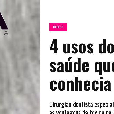
BELEZA
4 usos d
saúde qu
conhecia
Cirurgião dentista especia
as vantagens da toxina par