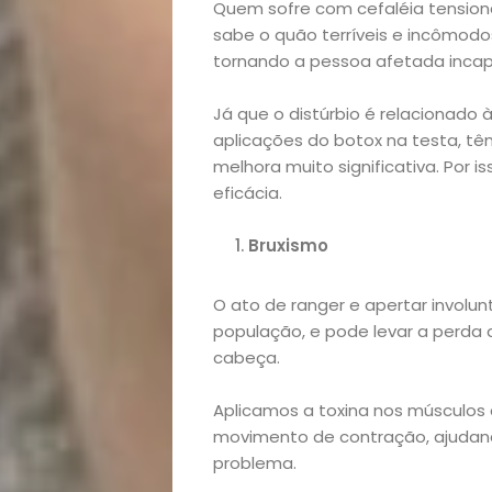
Quem sofre com cefaléia tensiona
Mães
sabe o quão terríveis e incômodo
tornando a pessoa afetada incapa
&
Já que o distúrbio é relacionado
Filhos
aplicações do botox na testa, tê
melhora muito significativa. Por 
Notícias
eficácia.
Opinião
Bruxismo
Pets
O ato de ranger e apertar involu
população, e pode levar a perda 
Receitas
cabeça.
Aplicamos a toxina nos músculos d
Saúde
movimento de contração, ajudan
problema.
e