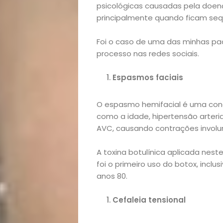
Academia
psicológicas causadas pela doen
principalmente quando ficam seq
Beleza
Foi o caso de uma das minhas pac
Bora
processo nas redes sociais.
lá!
Espasmos faciais
Casa
O espasmo hemifacial é uma cond
como a idade, hipertensão arteria
e
AVC, causando contrações involun
Decoração
A toxina botulínica aplicada nest
foi o primeiro uso do botox, incl
anos 80.
Exclusiva
Cefaleia tensional
Homem