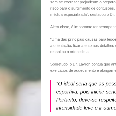
sem se exercitar prejudicam o preparo
Beleza
risco para o surgimento de contusões.
médica especializada”, destacou o Dr.
Bora
Além disso, é importante ter acompan
lá!
“Uma das principais causas para lesões
a orientação, ficar atento aos detalhe
Casa
ressaltou o ortopedista.
e
Sobretudo, o Dr. Layron pontua que an
exercícios de aquecimento e alongame
Decoração
“O ideal seria que as pes
Exclusiva
esportiva, pois iniciar s
Portanto, deve-se respei
Homem
intensidade leve e ir au