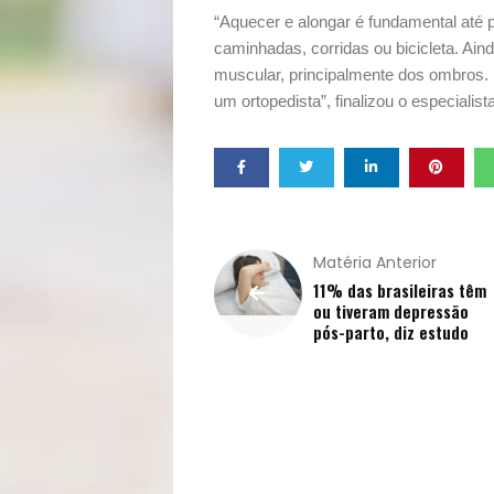
Mães
“Aquecer e alongar é fundamental até p
caminhadas, corridas ou bicicleta. Aind
&
muscular, principalmente dos ombros. E
um ortopedista”, finalizou o especialista
Filhos
Notícias
Opinião
Matéria Anterior
Pets
11% das brasileiras têm
ou tiveram depressão
pós-parto, diz estudo
Receitas
Saúde
e