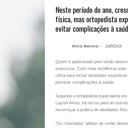
Neste período do ano, cres
física, mas ortopedista ex
evitar complicações à saú
Afina Menina
24/11/2021
Quem é apaixonado pelo verão observa 
exercícios. Com mais incidência sola
clima para incluir atividades esportiva
prevenir complicações à saúde.
Segundo o ortopedista especialista em 
Layron Alves, há riscos para as estr
Início
recomeçar a prática de atividades físic
Academia
“Os chamados ‘atletas de verão’ devem