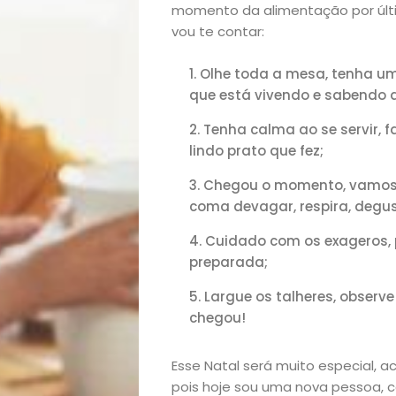
momento da alimentação por últi
vou te contar:
Olhe toda a mesa, tenha u
que está vivendo e sabendo
Tenha calma ao se servir, 
lindo prato que fez;
Chegou o momento, vamos 
coma devagar, respira, degus
Início
Cuidado com os exageros, 
preparada;
Academia
Largue os talheres, observ
chegou!
Beleza
Esse Natal será muito especial, 
Bora
pois hoje sou uma nova pessoa, c