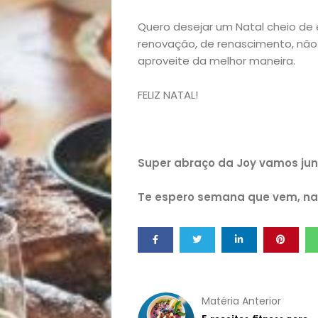
lá!
Quero desejar um Natal cheio de
renovação, de renascimento, não
Casa
aproveite da melhor maneira.
e
FELIZ NATAL!
Decoração
Exclusiva
Super abraço da Joy vamos jun
Te espero semana que vem, na
Homem
Mães
&
Matéria Anterior