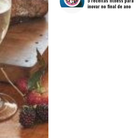
Filhos
5 receitas fitness para
inovar no final de ano
Notícias
Opinião
Pets
Receitas
Saúde
e
Qualidade
de