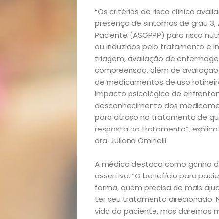
“Os critérios de risco clínico ava
presença de sintomas de grau 3, A
Paciente (ASGPPP) para risco nutr
ou induzidos pelo tratamento e I
triagem, avaliação de enfermag
compreensão, além de avaliação
de medicamentos de uso rotineiro
impacto psicológico de enfrenta
desconhecimento dos medicamentos
para atraso no tratamento de qui
resposta ao tratamento”, explica
dra. Juliana Ominelli.
Início
A médica destaca como ganho do
Academia
assertivo: “O benefício para paci
forma, quem precisa de mais ajud
Beleza
ter seu tratamento direcionado.
vida do paciente, mas daremos 