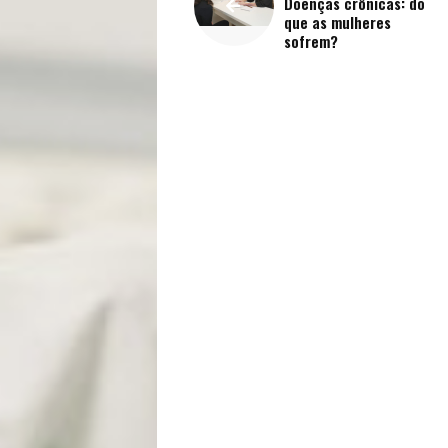
Doenças crônicas: do
que as mulheres
Vida
sofrem?
Sexualidade
Variedades
Buscar