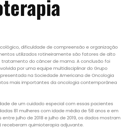
oterapia
icológico, dificuldade de compreensão e organização
tos utilizados rotineiramente são fatores de alto
no tratamento do câncer de mama. A conclusão foi
lvida por uma equipe multidisciplinar do Grupo
e apresentada na Sociedade Americana de Oncologia
entos mais importantes da oncologia contemporânea
idade de um cuidado especial com essas pacientes
liadas 81 mulheres com idade média de 58 anos e em
s entre julho de 2018 e julho de 2019, os dados mostram
) receberam quimioterapia adjuvante.