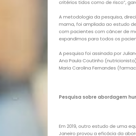
Bora
critérios tidos como de risco”, gar
lá!
A metodologia da pesquisa, direc
mama, foi ampliada ao estudo de 
Casa
com pacientes com câncer de ma
expandimos para todos os pacient
e
A pesquisa foi assinada por Julian
Ana Paula Coutinho (nutricionista),
Decoração
Maria Carolina Fernandes (farmac
Exclusiva
Homem
Pesquisa sobre abordagem hum
Mães
&
Em 2019, outro estudo de uma equi
Janeiro provou a eficácia da ab