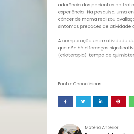
aderência dos pacientes ao trat
Filhos
experiência. Na pesquisa, uma e
câncer de mama realizou avaliaçõ
Notícias
sintomas precoces de atividade 
Opinião
A comparação entre atividade de 
que não há diferenças significati
Pets
(crioterapia), tempo de quimioter
Receitas
Saúde
Fonte: Oncoclínicas
e
Qualidade
Matéria Anterior
de