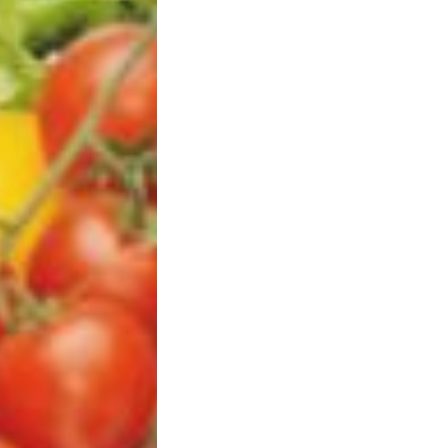
e
Qualidade
de
Vida
Sexualidade
Variedades
Buscar