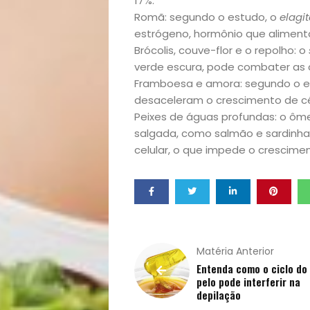
17%.
Homem
Romã: segundo o estudo, o
elagi
estrógeno, hormônio que alimenta
Mães
Brócolis, couve-flor e o repolho: o
verde escura, pode combater as 
&
Framboesa e amora: segundo o es
desaceleram o crescimento de cé
Peixes de águas profundas: o ôm
Filhos
salgada, como salmão e sardinh
celular, o que impede o crescime
Notícias
Opinião
Pets
Matéria Anterior
Receitas
Entenda como o ciclo do
pelo pode interferir na
depilação
Saúde