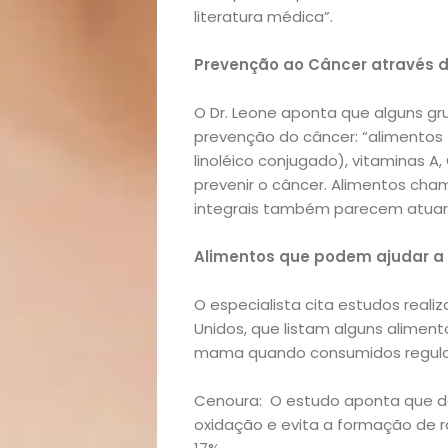
Início
literatura médica”.
Academia
Prevenção ao Câncer através 
Beleza
O Dr. Leone aponta que alguns gr
prevenção do câncer: “alimentos
Bora
linoléico conjugado), vitaminas A,
prevenir o câncer. Alimentos cha
lá!
integrais também parecem atuar 
Casa
Alimentos que podem ajudar a
O especialista cita estudos realiz
e
Unidos, que listam alguns alime
mama quando consumidos regul
Decoração
Cenoura: O estudo aponta que de
Exclusiva
oxidação e evita a formação de rad