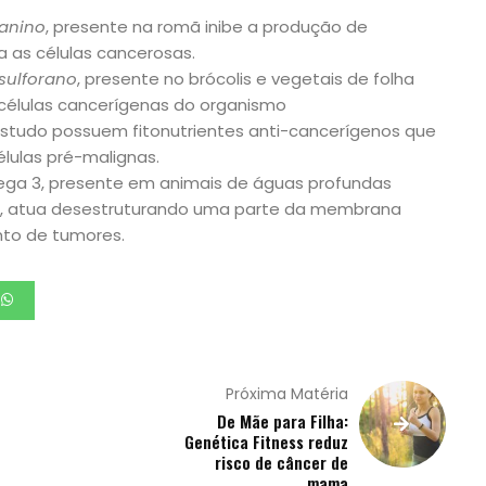
tanino
, presente na romã inibe a produção de
 as células cancerosas.
sulforano
, presente no brócolis e vegetais de folha
células cancerígenas do organismo
tudo possuem fitonutrientes anti-cancerígenos que
lulas pré-malignas.
ega 3, presente em animais de águas profundas
a, atua desestruturando uma parte da membrana
nto de tumores.
Próxima Matéria
De Mãe para Filha:
Genética Fitness reduz
risco de câncer de
mama