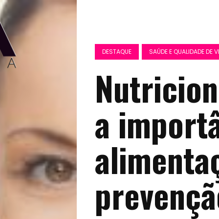
DESTAQUE
SAÚDE E QUALIDADE DE V
Nutricion
a import
alimenta
prevençã