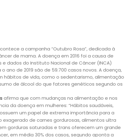
acontece a campanha “Outubro Rosa”, dedicada à
âncer de mama. A doença em 2016 foi a causa de
s e dados do Instituto Nacional de Câncer (INCA)
 o ano de 2019 são de 59.700 casos novos. A doença,
m hábitos de vida, como o sedentarismo, alimentação
nsumo de álcool do que fatores genéticos segundo os
s
afirma que com mudanças na alimentação e nos
dência da doença em mulheres: “Hábitos saudáveis,
possuem um papel de extrema importância para a
exagerado de carnes gordurosas, alimentos ultra
 em gorduras saturadas e trans oferecem um grande
ncer, em média 30% dos casos, segundo aponta a