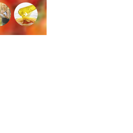
ca de Privacidade
•
Termos de Utilização
Jornalista Responsável:
Jana F
Afina Menina