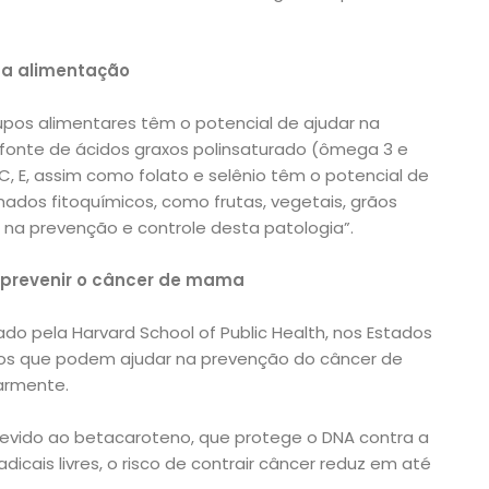
da alimentação
upos alimentares têm o potencial de ajudar na
 fonte de ácidos graxos polinsaturado (ômega 3 e
 C, E, assim como folato e selênio têm o potencial de
mados fitoquímicos, como frutas, vegetais, grãos
na prevenção e controle desta patologia”.
 prevenir o câncer de mama
ado pela Harvard School of Public Health, nos Estados
ntos que podem ajudar na prevenção do câncer de
armente.
vido ao betacaroteno, que protege o DNA contra a
icais livres, o risco de contrair câncer reduz em até