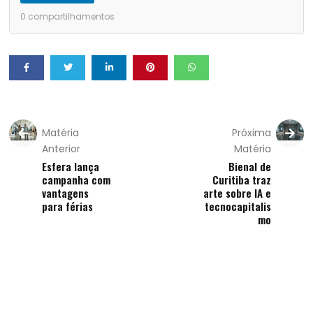
0
compartilhamentos
Matéria
Próxima
Anterior
Matéria
Esfera lança
Bienal de
campanha com
Curitiba traz
vantagens
arte sobre IA e
para férias
tecnocapitalis
mo