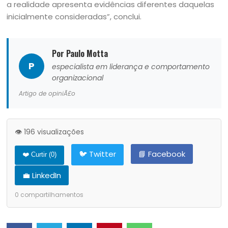
a realidade apresenta evidências diferentes daquelas
inicialmente consideradas”, conclui.
Por Paulo Motta
P
especialista em liderança e comportamento
organizacional
Artigo de opiniÃ£o
👁️ 196 visualizações
🐦 Twitter
📘 Facebook
❤️ Curtir (
0
)
💼 LinkedIn
0
compartilhamentos