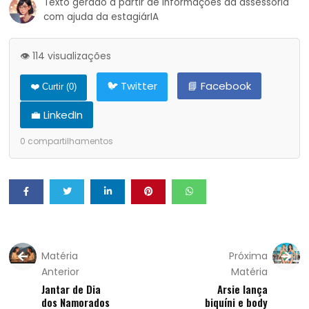
Texto gerado a partir de informações da assessoria
com ajuda da estagiárIA
👁️ 114 visualizações
🐦 Twitter
📘 Facebook
❤️ Curtir (
0
)
💼 LinkedIn
0
compartilhamentos
Matéria
Próxima
Anterior
Matéria
Jantar de Dia
Arsie lança
dos Namorados
biquíni e body