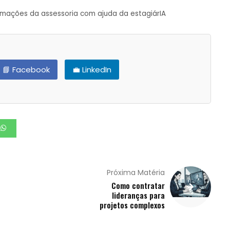
ormações da assessoria com ajuda da estagiárIA
📘 Facebook
💼 LinkedIn
Próxima Matéria
Como contratar
lideranças para
projetos complexos