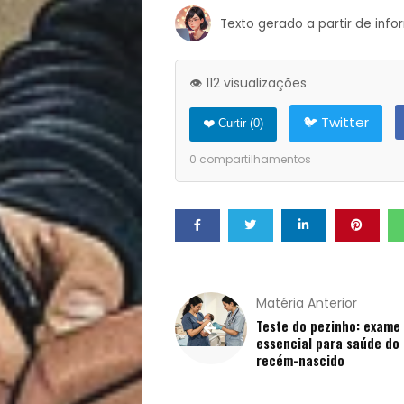
Texto gerado a partir de inf
Opinião
Pets
👁️ 112 visualizações
Receitas
🐦 Twitter
❤️ Curtir (
0
)
0
compartilhamentos
Saúde
e
Qualidade
Matéria Anterior
de
Teste do pezinho: exame
essencial para saúde do
Vida
recém-nascido