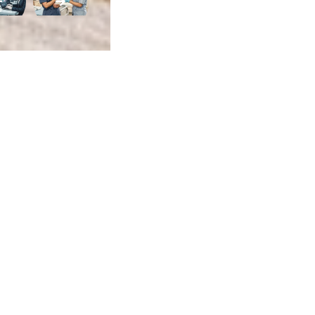
ca de Privacidade
•
Termos de Utilização
Jornalista Responsável:
Jana F
Afina Menina
em, 945 — Campo Largo/PR — CEP 83601-240 © — Afina Menina é uma ma
odos os Direitos Reservados. Desenvolvido por
Descomplica Comunicaç