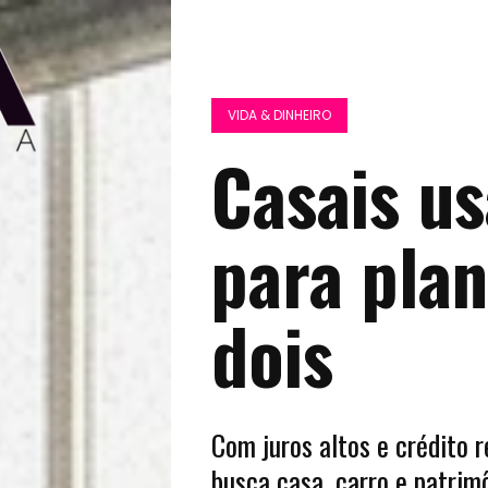
VIDA & DINHEIRO
Casais u
para plan
dois
Com juros altos e crédito 
busca casa, carro e patrim