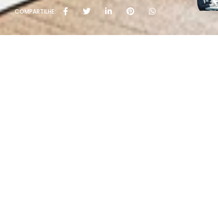
COMPARTILHE:
Políti
Rua João Rivab
T