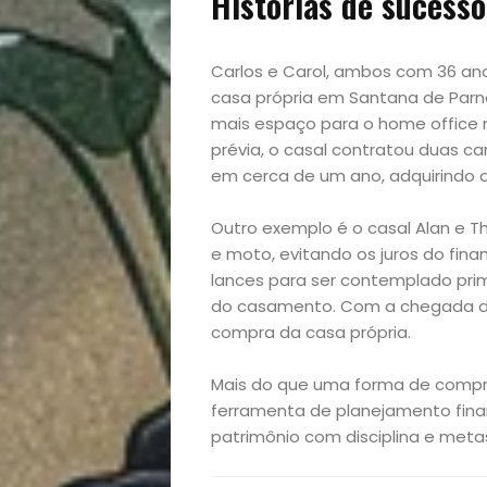
Histórias de sucesso
Casa
e
Carlos e Carol, ambos com 36 an
casa própria em Santana de Parn
Decoração
mais espaço para o home office 
prévia, o casal contratou duas c
em cerca de um ano, adquirindo o 
Exclusiva
Outro exemplo é o casal Alan e T
Homem
e moto, evitando os juros do finan
lances para ser contemplado pri
Mães
do casamento. Com a chegada do p
compra da casa própria.
&
Mais do que uma forma de compr
Filhos
ferramenta de planejamento fina
patrimônio com disciplina e meta
Notícias