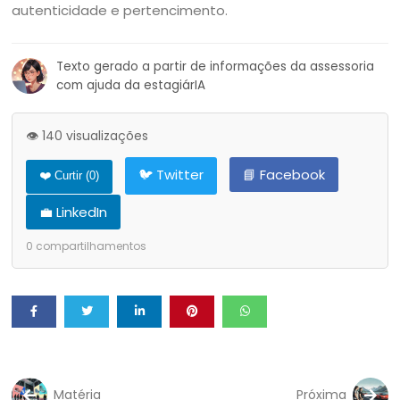
autenticidade e pertencimento.
Texto gerado a partir de informações da assessoria
com ajuda da estagiárIA
👁️ 140 visualizações
🐦 Twitter
📘 Facebook
❤️ Curtir (
0
)
💼 LinkedIn
0
compartilhamentos
Matéria
Próxima