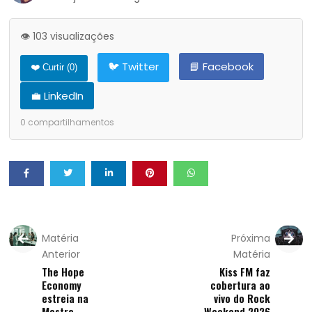
👁️ 103 visualizações
🐦 Twitter
📘 Facebook
❤️ Curtir (
0
)
💼 LinkedIn
0
compartilhamentos
Matéria
Próxima
Anterior
Matéria
The Hope
Kiss FM faz
Economy
cobertura ao
estreia na
vivo do Rock
Mostra
Weekend 2026