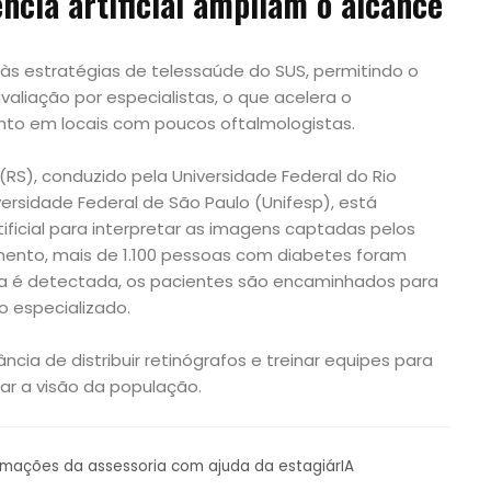
ência artificial ampliam o alcance
 às estratégias de telessaúde do SUS, permitindo o
aliação por especialistas, o que acelera o
ento em locais com poucos oftalmologistas.
RS), conduzido pela Universidade Federal do Rio
ersidade Federal de São Paulo (Unifesp), está
tificial para interpretar as imagens captadas pelos
mento, mais de 1.100 pessoas com diabetes foram
a é detectada, os pacientes são encaminhados para
o especializado.
ncia de distribuir retinógrafos e treinar equipes para
ar a visão da população.
ormações da assessoria com ajuda da estagiárIA