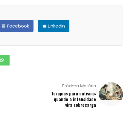
📘 Facebook
💼 LinkedIn
Próxima Matéria
Terapias para autismo:
quando a intensidade
vira sobrecarga