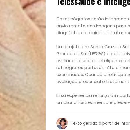
Telessaúde e intelig
e
Os retinógrafos serão integrados
Decoração
envio remoto das imagens para av
diagnóstico e o início do tratam
Exclusiva
Um projeto em Santa Cruz do Sul (
Grande do Sul (UFRGS) e pela Univ
Homem
avaliando o uso da inteligência ar
retinógrafos portáteis. Até o mo
Mães
examinadas. Quando a retinopati
avaliação presencial e tratament
&
Essa experiência reforça a importâ
Filhos
ampliar o rastreamento e preserv
Notícias
Texto gerado a partir de inf