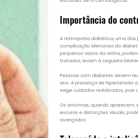
escassez de oftalmologistas.
Importância do cont
A retinopatia diabética, uma das 
complicação silenciosa do diabet
Início
pequenos vasos da retina, poden
tratados, levam à cegueira bilatera
Academia
Pessoas com diabetes devem rea
ano. A presença de hipertensão a
Beleza
exige cuidados redobrados, pois
Bora
Os sintomas, quando aparecem, i
escuras e distorções visuais, pod
lá!
avançados.
Casa