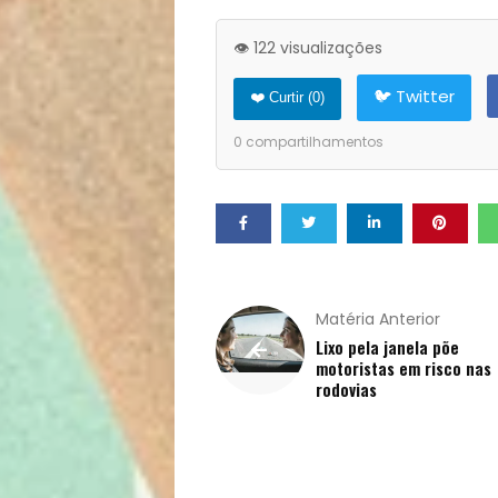
Opinião
👁️ 122 visualizações
Pets
🐦 Twitter
❤️ Curtir (
0
)
Receitas
0
compartilhamentos
Saúde
e
Qualidade
Matéria Anterior
Lixo pela janela põe
de
motoristas em risco nas
rodovias
Vida
Sexualidade