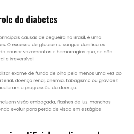
role do diabetes
principais causas de cegueira no Brasil, é uma
es. O excesso de glicose no sangue danifica os
do causar vazamentos e hemorragias que, se não
l e irreversível.
lizar exame de fundo de olho pelo menos uma vez ao
rterial, doença renal, anemia, tabagismo ou gravidez
 aceleram a progressão da doença.
ncluem visão embaçada, flashes de luz, manchas
endo evoluir para perda de visão em estágios