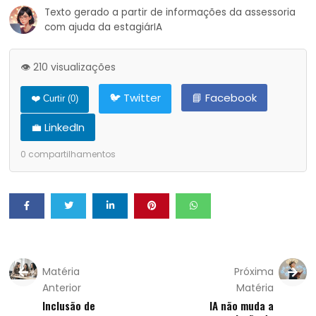
Texto gerado a partir de informações da assessoria
com ajuda da estagiárIA
👁️ 210 visualizações
🐦 Twitter
📘 Facebook
❤️ Curtir (
0
)
💼 LinkedIn
0
compartilhamentos
Matéria
Próxima
Anterior
Matéria
Inclusão de
IA não muda a