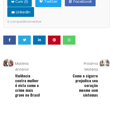
🐦 Twitter
📘 Facebook
❤️ Curtir (
0
)
💼 LinkedIn
0
compartilhamentos
Matéria
Próxima
Anterior
Matéria
Violência
Como o cigarro
contra mulher
prejudica seu
é vista como o
coração
crime mais
mesmo sem
grave no Brasil
sintomas