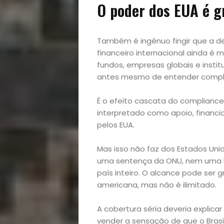
O poder dos EUA é g
e
Decoração
Também é ingênuo fingir que a d
financeiro internacional ainda é 
Exclusiva
fundos, empresas globais e insti
antes mesmo de entender comple
Homem
É o efeito cascata do compliance
interpretado como apoio, financi
Mães
pelos EUA.
&
Mas isso não faz dos Estados Uni
uma sentença da ONU, nem uma l
Filhos
país inteiro. O alcance pode se
americana, mas não é ilimitado.
Notícias
A cobertura séria deveria explicar
vender a sensação de que o Brasi