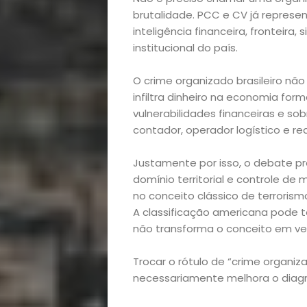
brutalidade. PCC e CV já represe
inteligência financeira, fronteira,
institucional do país.
O crime organizado brasileiro não
infiltra dinheiro na economia for
Início
vulnerabilidades financeiras e so
contador, operador logístico e red
Academia
Justamente por isso, o debate pre
domínio territorial e controle d
Beleza
no conceito clássico de terrorismo,
A classificação americana pode t
Bora
não transforma o conceito em ver
lá!
Trocar o rótulo de “crime organi
necessariamente melhora o diagn
Casa