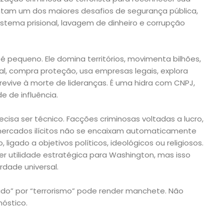
ntam um dos maiores desafios de segurança pública,
 sistema prisional, lavagem de dinheiro e corrupção
 é pequeno. Ele domina territórios, movimenta bilhões,
mal, compra proteção, usa empresas legais, explora
brevive à morte de lideranças. É uma hidra com CNPJ,
e de influência.
cisa ser técnico. Facções criminosas voltadas a lucro,
e mercados ilícitos não se encaixam automaticamente
 ligado a objetivos políticos, ideológicos ou religiosos.
er utilidade estratégica para Washington, mas isso
dade universal.
zado” por “terrorismo” pode render manchete. Não
óstico.