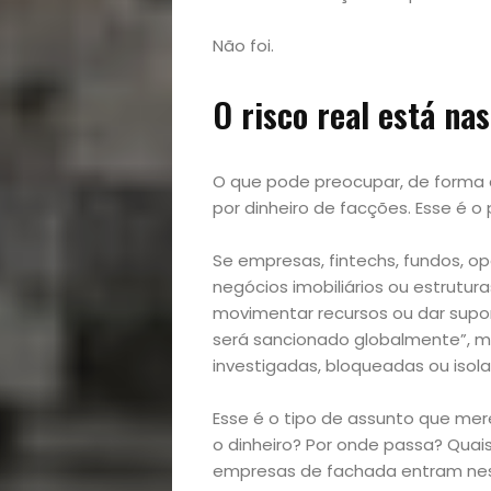
Opinião
Não foi.
Pets
O risco real está na
Receitas
Saúde
O que pode preocupar, de forma
por dinheiro de facções. Esse é o 
e
Se empresas, fintechs, fundos, op
Qualidade
negócios imobiliários ou estrutur
movimentar recursos ou dar supor
de
será sancionado globalmente”, m
investigadas, bloqueadas ou isol
Vida
Esse é o tipo de assunto que mer
o dinheiro? Por onde passa? Quai
Sexualidade
empresas de fachada entram nesse