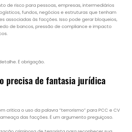
nto de risco para pessoas, empresas, intermediários
 logísticos, fundos, negócios e estruturas que tenham
des associadas às facções. Isso pode gerar bloqueios,
, medo de bancos, pressão de compliance e impacto
cos.
detalhe. É obrigação.
 precisa de fantasia jurídica
 critica o uso da palavra “terrorismo” para PCC e CV
 ameaça das facções. É um argumento preguiçoso.
ação criminosa de terrorista para reconhecer sua