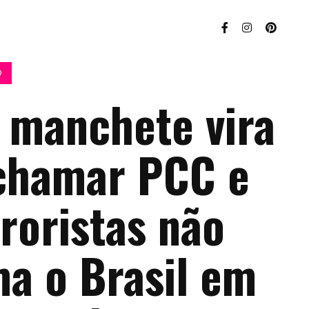
O
 manchete vira
 chamar PCC e
roristas não
ma o Brasil em