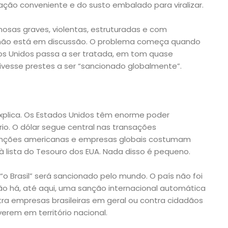
ação conveniente e do susto embalado para viralizar.
osas graves, violentas, estruturadas e com
so não está em discussão. O problema começa quando
os Unidos passa a ser tratada, em tom quase
tivesse prestes a ser “sancionado globalmente”.
xplica. Os Estados Unidos têm enorme poder
ório. O dólar segue central nas transações
anções americanas e empresas globais costumam
 à lista do Tesouro dos EUA. Nada disso é pequeno.
 “o Brasil” será sancionado pelo mundo. O país não foi
o há, até aqui, uma sanção internacional automática
tra empresas brasileiras em geral ou contra cidadãos
iverem em território nacional.