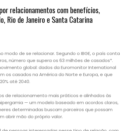
 por relacionamentos com benefícios,
, Rio de Janeiro e Santa Catarina
no modo de se relacionar. Segundo o IBGE, o país conta
iros, número que supera os 63 milhões de casados*.
imento global: dados da Euromonitor International
ram os casados na América do Norte e Europa, e que
20% até 2040.
s de relacionamento mais práticos e alinhados às
a hipergamia — um modelo baseado em acordos claros,
lheres determinadas buscam parceiros que possam
m abrir mão do próprio valor.
al de pessoas interessadas nesse tipo de relação, com