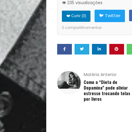
Opinião
👁️ 235 visualizações
Pets
🐦 Twitter
❤️ Curtir (
0
)
0
compartilhamentos
Receitas
Saúde
e
Matéria Anterior
Qualidade
Como a “Dieta de
Dopamina” pode aliviar
de
estresse trocando telas
por livros
Vida
Sexualidade