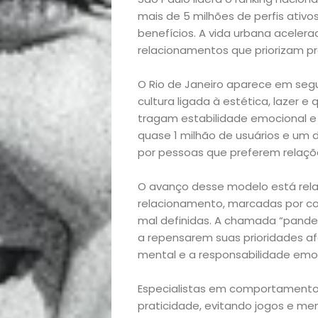
mais de 5 milhões de perfis ati
benefícios. A vida urbana acelerad
relacionamentos que priorizam pra
O Rio de Janeiro aparece em segu
cultura ligada à estética, lazer e
Início
tragam estabilidade emocional e
quase 1 milhão de usuários e um 
por pessoas que preferem relaçõ
Academia
O avanço desse modelo está rela
Beleza
relacionamento, marcadas por cob
mal definidas. A chamada “pandem
Bora
a repensarem suas prioridades a
mental e a responsabilidade emoc
lá!
Especialistas em comportamento 
Casa
praticidade, evitando jogos e me