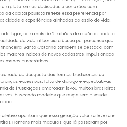
vos em plataformas dedicadas a conexões com
a da capital paulista reflete essa preferência por
ticidade e experiências alinhadas ao estilo de vida.
ndo lugar, com mais de 2 milhões de usuários, onde a
 qualidade de vida influencia a busca por parcerias que
 financeira. Santa Catarina também se destaca, com
dos maiores índices de novos cadastros, impulsionado
es menos burocráticas.
cionado ao desgaste das formas tradicionais de
ranças excessivas, falta de diálogo e expectativas
ia de frustrações amorosas” levou muitos brasileiros
fetivas, buscando modelos que respeitem a saúde
ional.
afetivo apontam que essa geração valoriza leveza e
ntiras. Homens mais maduros, que já passaram por