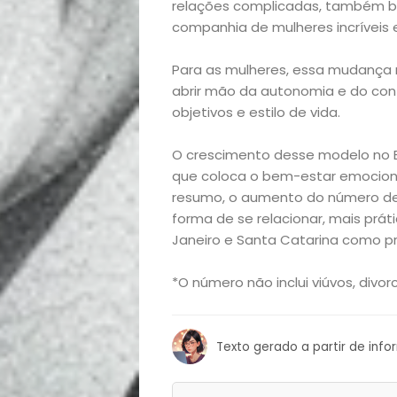
relações complicadas, também bu
e
companhia de mulheres incríveis 
Para as mulheres, essa mudança 
Decoração
abrir mão da autonomia e do con
objetivos e estilo de vida.
Exclusiva
O crescimento desse modelo no Br
Homem
que coloca o bem-estar emociona
resumo, o aumento do número de 
Mães
forma de se relacionar, mais práti
Janeiro e Santa Catarina como pr
&
*O número não inclui viúvos, divo
Filhos
Notícias
Texto gerado a partir de inf