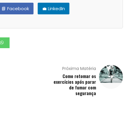
📘 Facebook
💼 LinkedIn
Próxima Matéria
Como retomar os
exercícios após parar
de fumar com
segurança