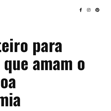
teiro para
 que amam o
boa
mia