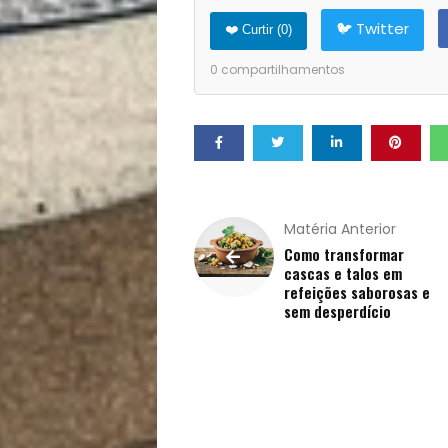
🐦 Twitter
❤️ Curtir (
0
)
Pets
0
compartilhamentos
Receitas
Saúde
e
Matéria Anterior
Qualidade
Como transformar
cascas e talos em
refeições saborosas e
de
sem desperdício
Vida
Sexualidade