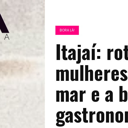
BORA LÁ!
Itajaí: ro
mulheres
mar e a 
gastrono