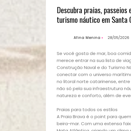
Descubra praias, passeios e
turismo náutico em Santa 
Afina Menina
28/05/2026
Se você gosta de mar, boa comida 
merece entrar na sua lista de vi
Construção Naval e do Turismo Ná
conectar com o universo marítimo
no litoral norte catarinense, ent
não só pela sua infraestrutura 
natureza e conforto, além de even
Praias para todos os estilos
A Praia Brava é o point para que
beira-mar. Com uma extensa faixa
Mata Atlântica, criando um clima 