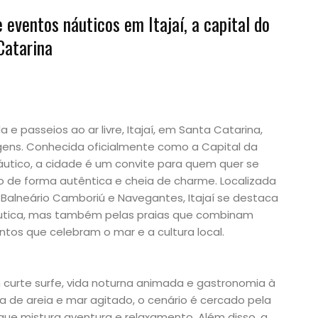
 eventos náuticos em Itajaí, a capital do
Catarina
e passeios ao ar livre, Itajaí, em Santa Catarina,
agens. Conhecida oficialmente como a Capital da
utico, a cidade é um convite para quem quer se
 de forma autêntica e cheia de charme. Localizada
re Balneário Camboriú e Navegantes, Itajaí se destaca
náutica, mas também pelas praias que combinam
tos que celebram o mar e a cultura local.
m curte surfe, vida noturna animada e gastronomia à
 de areia e mar agitado, o cenário é cercado pela
que mistura aventura e relaxamento. Além disso, a