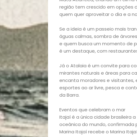
região tem crescido em opções 
quem quer aproveitar o dia e a no
Se a ideia é um passeio mais tran
águas calmas, sombra de árvores 
e quem busca um momento de paz
Início
é um destaque, com restaurantes
Academia
Já o Atalaia é um convite para c
mirantes naturais e áreas para ca
Beleza
encanta moradores e visitantes,
esportes ao ar livre, pesca e c
Bora
da Barra.
Eventos que celebram o mar
lá!
Itajaí é a única cidade brasileir
oceânica do mundo, confirmada par
Casa
Marina Itajaí recebe o Marina Itaj