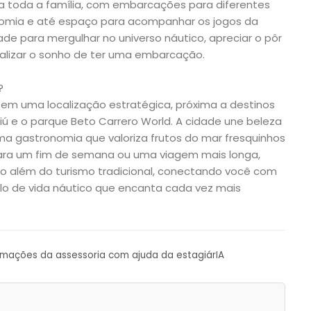
a toda a família, com embarcações para diferentes
ronomia e até espaço para acompanhar os jogos da
e para mergulhar no universo náutico, apreciar o pôr
ealizar o sonho de ter uma embarcação.
?
 tem uma localização estratégica, próxima a destinos
 e o parque Beto Carrero World. A cidade une beleza
uma gastronomia que valoriza frutos do mar fresquinhos
 para um fim de semana ou uma viagem mais longa,
vão além do turismo tradicional, conectando você com
stilo de vida náutico que encanta cada vez mais
ormações da assessoria com ajuda da estagiárIA