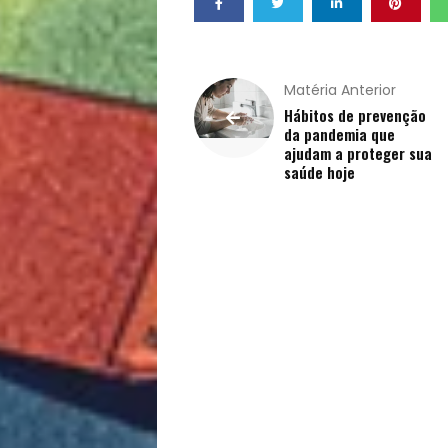
de
Vida
Matéria Anterior
Sexualidade
Hábitos de prevenção
da pandemia que
ajudam a proteger sua
Variedades
saúde hoje
Buscar