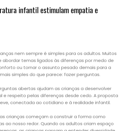
eratura infantil estimulam empatia e
rianças nem sempre é simples para os adultos. Muitos
e abordar temas ligados às diferenças por medo de
conforto ou tornar o assunto pesado demais para a
 mais simples do que parece: fazer perguntas.
erguntas abertas ajudam as crianças a desenvolver
l e respeito pelas diferenças desde cedo. A proposta
eve, conectada ao cotidiano e à realidade infantil.
as crianças começam a construir a forma como
s ao nosso redor. Quando os adultos criam espaço
ferenças, as crianças passam a entender diversidade