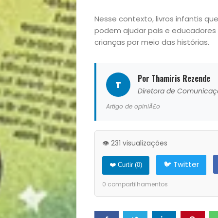
Filhos
Nesse contexto, livros infantis 
podem ajudar pais e educadores 
Notícias
crianças por meio das histórias.
Opinião
Por Thamiris Rezende
T
Diretora de Comunica
Pets
Artigo de opiniÃ£o
Receitas
Saúde
👁️ 231 visualizações
🐦 Twitter
❤️ Curtir (
0
)
e
0
compartilhamentos
Qualidade