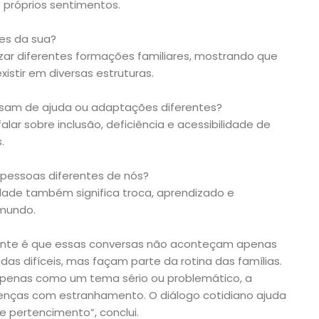
s próprios sentimentos.
tes da sua?
izar diferentes formações familiares, mostrando que
istir em diversas estruturas.
isam de ajuda ou adaptações diferentes?
lar sobre inclusão, deficiência e acessibilidade de
.
pessoas diferentes de nós?
dade também significa troca, aprendizado e
 mundo.
rtante é que essas conversas não aconteçam apenas
as difíceis, mas façam parte da rotina das famílias.
apenas como um tema sério ou problemático, a
renças com estranhamento. O diálogo cotidiano ajuda
 e pertencimento”, conclui.