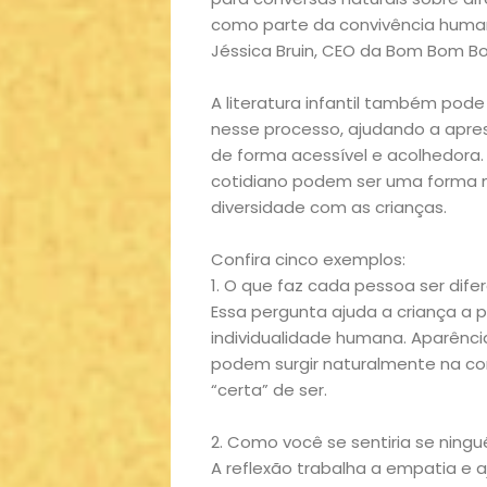
como parte da convivência humana
Jéssica Bruin, CEO da Bom Bom Book
A literatura infantil também po
nesse processo, ajudando a apres
de forma acessível e acolhedora
cotidiano podem ser uma forma ma
diversidade com as crianças.
Confira cinco exemplos:
1. O que faz cada pessoa ser dife
Essa pergunta ajuda a criança a 
Início
individualidade humana. Aparênci
podem surgir naturalmente na c
Academia
“certa” de ser.
2. Como você se sentiria se ning
Beleza
A reflexão trabalha a empatia e 