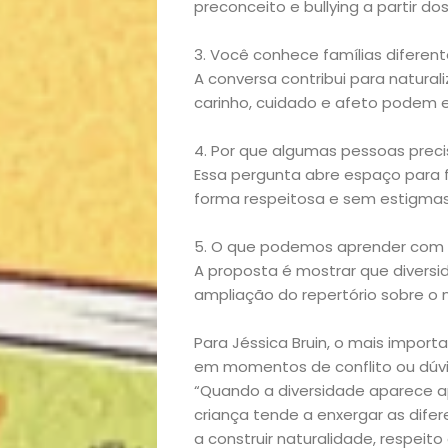
preconceito e bullying a partir do
Bora
3. Você conhece famílias diferen
lá!
A conversa contribui para natural
carinho, cuidado e afeto podem ex
Casa
4. Por que algumas pessoas prec
e
Essa pergunta abre espaço para fa
forma respeitosa e sem estigmas
Decoração
5. O que podemos aprender com 
A proposta é mostrar que diversi
Exclusiva
ampliação do repertório sobre o
Homem
Para Jéssica Bruin, o mais impo
em momentos de conflito ou dúvid
Mães
“Quando a diversidade aparece 
criança tende a enxergar as dife
&
a construir naturalidade, respeito