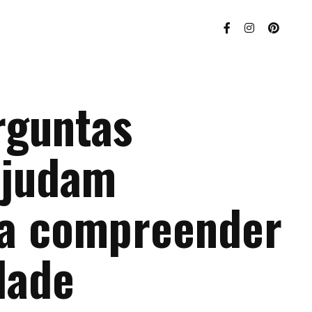
guntas
ajudam
 a compreender
dade