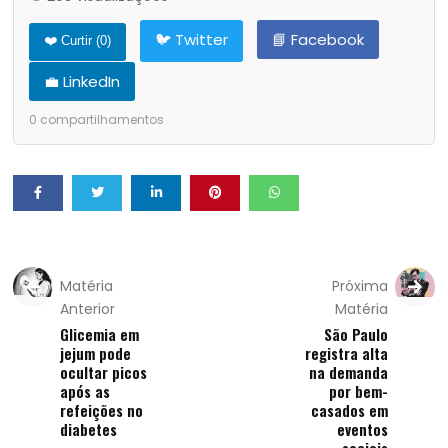
🐦 Twitter
📘 Facebook
❤️ Curtir (
0
)
💼 LinkedIn
0
compartilhamentos
Matéria
Próxima
Anterior
Matéria
Glicemia em
São Paulo
jejum pode
registra alta
ocultar picos
na demanda
após as
por bem-
refeições no
casados em
diabetes
eventos