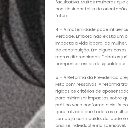
facultativa. Muitas mulheres que
contribuir por falta de orientaç
futuro.
Início
4 – A maternidade pode influenci
Verdade. Embora não exista um bôn
Academia
impacta a vida laboral da mulher
de contribuição. Em alguns casos 
Beleza
regras diferenciadas. Debates jur
compensar essas desigualdades.
Bora
5 – A Reforma da Previdência pre
lá!
Mito com ressalvas. A reforma t
rígidos os critérios de aposentad
para minimizar impactos sobre qu
Casa
prático varia conforme o históric
generalizada que todas as mulhe
e
tempo já contribuído, da idade e 
análise individual é indispensável.