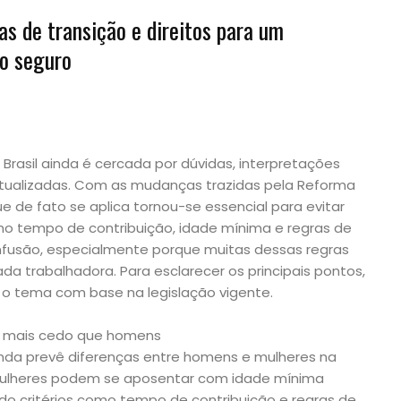
s de transição e direitos para um
io seguro
Brasil ainda é cercada por dúvidas, interpretações
tualizadas. Com as mudanças trazidas pela Reforma
 de fato se aplica tornou-se essencial para evitar
mo tempo de contribuição, idade mínima e regras de
fusão, especialmente porque muitas dessas regras
da trabalhadora. Para esclarecer os principais pontos,
 o tema com base na legislação vigente.
r mais cedo que homens
ainda prevê diferenças entre homens e mulheres na
mulheres podem se aposentar com idade mínima
ndo critérios como tempo de contribuição e regras de