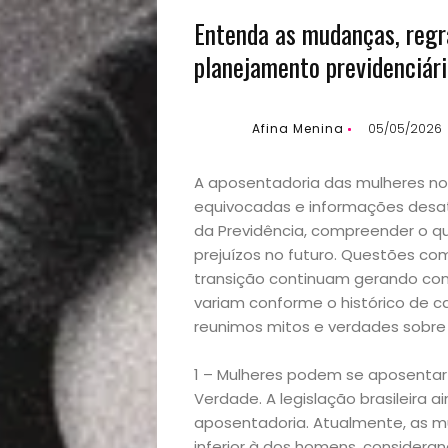
Entenda as mudanças, regra
planejamento previdenciár
Afina Menina
05/05/2026
A aposentadoria das mulheres no 
equivocadas e informações desa
da Previdência, compreender o que
prejuízos no futuro. Questões co
transição continuam gerando con
variam conforme o histórico de ca
reunimos mitos e verdades sobre
1 – Mulheres podem se aposenta
Verdade. A legislação brasileira 
aposentadoria. Atualmente, as 
inferior à dos homens, considera