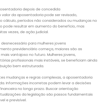
 aposentadoria depois de concedida
 valor da aposentadoria pode ser revisado,
o cálculo, períodos não considerados ou mudanças no
são pode resultar em aumento do benefício, mas
tas vezes, de ação judicial.
é desnecessário para mulheres jovens
amento previdenciário começa, maiores são as
mais vantajoso no futuro. Mulheres jovens,
rias profissionais mais instáveis, se beneficiam ainda
ibuição bem estruturada.
tes mudanças e regras complexas, a aposentadoria
da. Informações incorretas podem levar a decisões
anceira no longo prazo. Buscar orientação
tualizações da legislação são passos fundamentais
el e previsível.