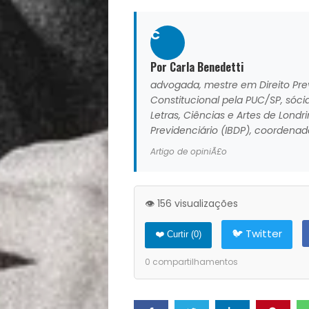
Receitas
C
Saúde
Por Carla Benedetti
e
advogada, mestre em Direito Pre
Constitucional pela PUC/SP, só
Letras, Ciências e Artes de Londri
Qualidade
Previdenciário (IBDP), coordena
Artigo de opiniÃ£o
de
Vida
👁️ 156 visualizações
Sexualidade
🐦 Twitter
❤️ Curtir (
0
)
0
compartilhamentos
Variedades