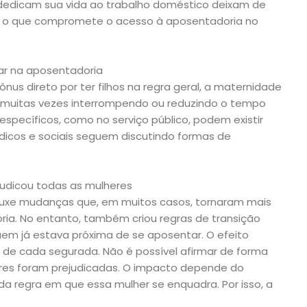
 dedicam sua vida ao trabalho doméstico deixam de
ão, o que compromete o acesso à aposentadoria no
ar na aposentadoria
us direto por ter filhos na regra geral, a maternidade
, muitas vezes interrompendo ou reduzindo o tempo
específicos, como no serviço público, podem existir
ídicos e sociais seguem discutindo formas de
judicou todas as mulheres
rouxe mudanças que, em muitos casos, tornaram mais
oria. No entanto, também criou regras de transição
em já estava próxima de se aposentar. O efeito
o de cada segurada. Não é possível afirmar de forma
res foram prejudicadas. O impacto depende do
da regra em que essa mulher se enquadra. Por isso, a