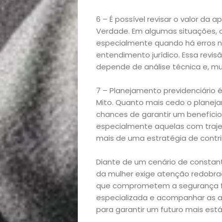
Decoração
6 – É possível revisar o valor da
Exclusiva
Verdade. Em algumas situações, o
especialmente quando há erros n
Homem
entendimento jurídico. Essa revi
depende de análise técnica e, mui
Mães
7 – Planejamento previdenciário 
&
Mito. Quanto mais cedo o planej
chances de garantir um benefício 
especialmente aquelas com trajetó
Filhos
mais de uma estratégia de contr
Notícias
Diante de um cenário de constan
da mulher exige atenção redobra
Opinião
que comprometem a segurança fin
especializada e acompanhar as a
Pets
para garantir um futuro mais estáv