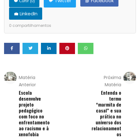
🐦 Twitter
📘 Facebook
❤️ Curtir (
0
)
💼 LinkedIn
0
compartilhamentos
Matéria
Próxima
Anterior
Matéria
Escola
Entenda o
desenvolve
termo
projeto
“marmita de
pedagógico
casal” e sua
com foco no
prática no
enfrentamento
universo dos
ao racismo e à
relacionament
xenofobia
os