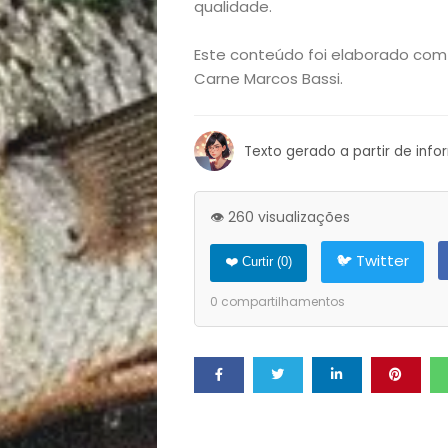
qualidade.
Exclusiva
Este conteúdo foi elaborado com
Homem
Carne Marcos Bassi.
Mães
Texto gerado a partir de inf
&
👁️ 260 visualizações
Filhos
🐦 Twitter
❤️ Curtir (
0
)
Notícias
0
compartilhamentos
Opinião
Pets
Receitas