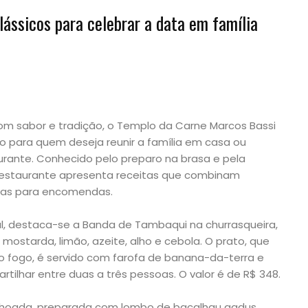
lássicos para celebrar a data em família
om sabor e tradição, o Templo da Carne Marcos Bassi
 para quem deseja reunir a família em casa ou
aurante. Conhecido pelo preparo na brasa e pela
 restaurante apresenta receitas que combinam
das para encomendas.
l, destaca-se a Banda de Tambaqui na churrasqueira,
ostarda, limão, azeite, alho e cebola. O prato, que
do fogo, é servido com farofa de banana-da-terra e
rtilhar entre duas a três pessoas. O valor é de R$ 348.
alhoada, preparada com lombo de bacalhau gadus