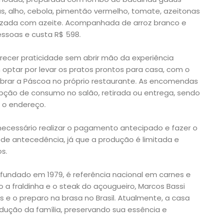
, alho, cebola, pimentão vermelho, tomate, azeitonas
alizada com azeite. Acompanhada de arroz branco e
pessoas e custa R$ 598.
recer praticidade sem abrir mão da experiência
optar por levar os pratos prontos para casa, com o
brar a Páscoa no próprio restaurante. As encomendas
pção de consumo no salão, retirada ou entrega, sendo
 o endereço.
é necessário realizar o pagamento antecipado e fazer o
de antecedência, já que a produção é limitada e
os.
fundado em 1979, é referência nacional em carnes e
 a fraldinha e o steak do açougueiro, Marcos Bassi
es e o preparo na brasa no Brasil. Atualmente, a casa
ução da família, preservando sua essência e