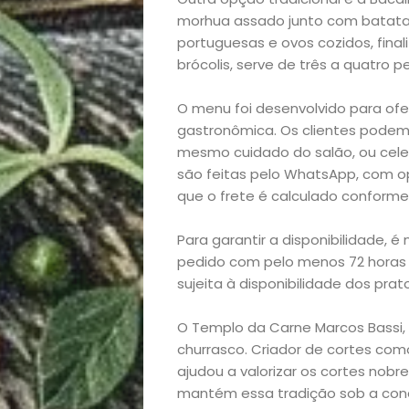
morhua assado junto com batatas
Início
portuguesas e ovos cozidos, fin
brócolis, serve de três a quatro 
Academia
O menu foi desenvolvido para ofe
gastronômica. Os clientes podem 
Beleza
mesmo cuidado do salão, ou cele
são feitas pelo WhatsApp, com o
Bora
que o frete é calculado conforme
lá!
Para garantir a disponibilidade, 
pedido com pelo menos 72 horas 
Casa
sujeita à disponibilidade dos prat
e
O Templo da Carne Marcos Bassi, 
churrasco. Criador de cortes como
ajudou a valorizar os cortes nobr
Decoração
mantém essa tradição sob a cond