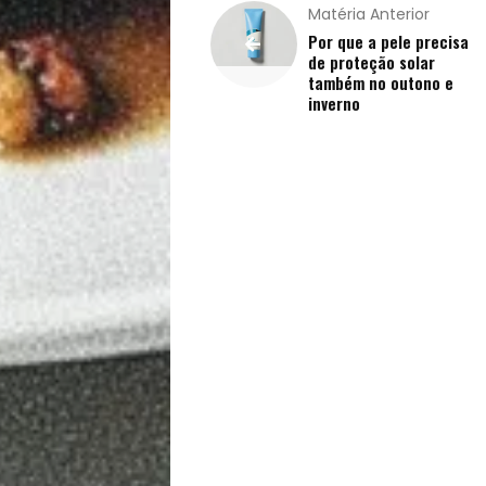
Matéria Anterior
Saúde
Por que a pele precisa
de proteção solar
também no outono e
e
inverno
Qualidade
de
Vida
Sexualidade
Variedades
Buscar