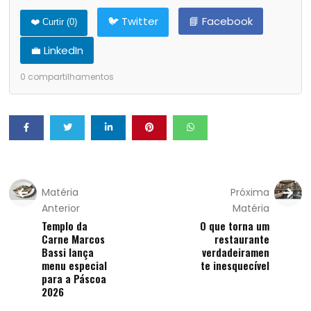
🐦 Twitter
📘 Facebook
❤️ Curtir (
0
)
💼 LinkedIn
0
compartilhamentos
Matéria
Próxima
Anterior
Matéria
Templo da
O que torna um
Carne Marcos
restaurante
Bassi lança
verdadeiramen
menu especial
te inesquecível
para a Páscoa
2026