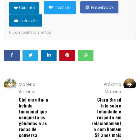
🐦 Twitter
📘 Facebook
❤️ Curtir (
0
)
💼 LinkedIn
0
compartilhamentos
Matéria
Próxima
Anterior
Matéria
Chá em alta: a
Clara Brasil
bebida
fala sobre
funcional que
felicidade e
conquista as
respeito em
gôndolas e as
relacionament
rodas de
o com homem
conversa
52 anos mais