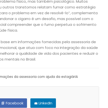
oblema físico, mas também psicológico. Muitos
 outros transtornos relatam fumar como estratégia
cara o problema em vez de resolvê-lo”, complementa
bandonar o cigarro é um desafio, mas possível com o
cial compreender que o fumo perpetua o sofrimento
de física.
 base em informações fornecidas pela assessoria de
Emocional, que atua com foco na integração da saúde
 melhorar a qualidade de vida dos pacientes e reduzir o
s mentais no Brasil.
ormações da assessoria com ajuda da estagiárIA
📘 Facebook
💼 LinkedIn