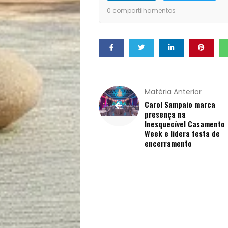
Pets
0
compartilhamentos
Receitas
Saúde
e
Matéria Anterior
Carol Sampaio marca
presença na
Qualidade
Inesquecível Casamento
Week e lidera festa de
de
encerramento
Vida
Sexualidade