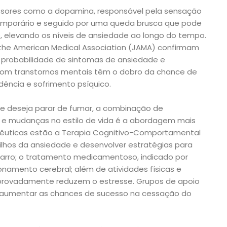
issores como a dopamina, responsável pela sensação
temporário e seguido por uma queda brusca que pode
ão, elevando os níveis de ansiedade ao longo do tempo.
 the American Medical Association (JAMA) confirmam
probabilidade de sintomas de ansiedade e
com transtornos mentais têm o dobro da chance de
dência e sofrimento psíquico.
e deseja parar de fumar, a combinação de
 e mudanças no estilo de vida é a abordagem mais
rapêuticas estão a Terapia Cognitivo-Comportamental
tilhos da ansiedade e desenvolver estratégias para
igarro; o tratamento medicamentoso, indicado por
ionamento cerebral; além de atividades físicas e
mprovadamente reduzem o estresse. Grupos de apoio
aumentar as chances de sucesso na cessação do