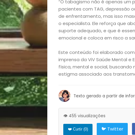
e
“O tabagismo não é apenas um pr
pacientes com TAG, depressão ou
Decoração
de enfrentamento, mas isso mas
o especialista. Ele reforça que a
suporte adequado, e que é essen
Exclusiva
emocional e coloca em risco a saú
Homem
Este conteúdo foi elaborado com
imprensa da ViV Saúde Mental e 
Mães
física, mental e social, buscando
estigma associado aos transtorno
&
Filhos
Texto gerado a partir de inf
Notícias
👁️ 455 visualizações
Opinião
🐦 Twitter
❤️ Curtir (
0
)