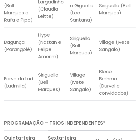
Largadinho
(Bell
o Gigante
Siriguella (Bell
(Claudia
Marques e
(Leo
Marques)
Leitte)
Rafa e Pipo)
Santana)
Hype
Siriguella
Bagunça
(Nattan e
Village (Ivete
(Bell
(Parangolé)
Felipe
Sangalo)
Marques)
Amorim)
Bloco
Siriguella
Village
Fervo da Lud
Brahma
(Bell
(Ivete
(Ludmilla)
(Durval e
Marques)
Sangalo)
convidados)
PROGRAMAÇÃO – TRIOS INDEPENDENTES*
Quinta-feira
Sexta-feira