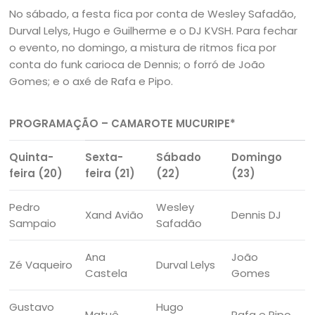
No sábado, a festa fica por conta de Wesley Safadão,
Durval Lelys, Hugo e Guilherme e o DJ KVSH. Para fechar
o evento, no domingo, a mistura de ritmos fica por
conta do funk carioca de Dennis; o forró de João
Gomes; e o axé de Rafa e Pipo.
PROGRAMAÇÃO – CAMAROTE MUCURIPE*
Quinta-
Sexta-
Sábado
Domingo
feira (20)
feira (21)
(22)
(23)
Pedro
Wesley
Xand Avião
Dennis DJ
Sampaio
Safadão
Ana
João
Zé Vaqueiro
Durval Lelys
Castela
Gomes
Gustavo
Hugo
Matuê
Rafa e Pipo