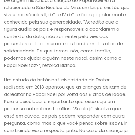
De origem histórica, a criação do Papai Noel está
relacionada a São Nicolau de Mira, um bispo cristão que
viveu nos séculos II, d.C. e IV d.C, e ficou popularmente
conhecido pela sua generosidade. “Acredito que a
figura auxilia os pais e responsáveis a abordarem o
contexto da data, não somente pelo viés dos
presentes e do consumo, mas também dos atos de
solidariedade. De que forma nós, como família,
podemos ajudar alguém neste Natal, assim como o
Papai Noel faz?”, reforça Bianca.
Um estudo da britânica Universidade de Exeter
realizado em 2018 apontou que as crianças deixam de
acreditar no Papai Noel por volta dos 8 anos de idade.
Para a psicóloga, é importante que esse seja um
processo natural nas famílias. “Se ela já sinaliza que
está em dúvida, os pais podem responder com outra
pergunta, como mas o que você pensa sobre isso? E ir
construindo essa resposta junto. No caso da criança já