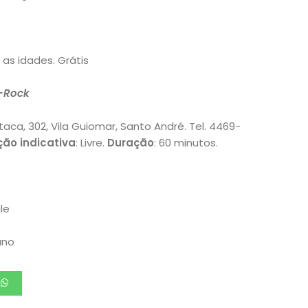
 as idades. Grátis
-Rock
ca, 302, Vila Guiomar, Santo André. Tel. 4469-
ção indicativa
: Livre.
Duração
: 60 minutos.
le
ano