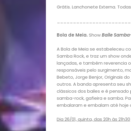
Decoração
Grátis. Lanchonete Externa. Todas
Exclusiva
_______________________
Homem
Bola de Meia.
Show
Baile Samba
Mães
A Bola de Meia se estabeleceu 
Samba Rock, e traz um show onde
&
lançadas, e também reverencia 
responsáveis pelo surgimento, m
Filhos
Bebeto, Jorge Benjor, Originais do
outros. A banda apresenta seu 
Notícias
clássicos dos bailes e é pensado
samba-rock, gafieira e samba. Pa
Opinião
embalaram e embalam até hoje os
Pets
Dia 26/01, quinta, das 20h às 21h30