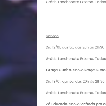
Grátis. Lanchonete Externa. Todas
Receitas
_______________________
Saúde
e
Serviço
Qualidade
Dia 12/01, quinta, das 20h às 21h30
de
Grátis. Lanchonete Externa. Todas
Vida
Graça Cunha.
Show
Graça Cunh
Sexualidade
Dia 19/01, quinta, das 20h às 21h30
Variedades
Grátis. Lanchonete Externa. Todas
Zé Eduardo.
Show
Fechado pra b