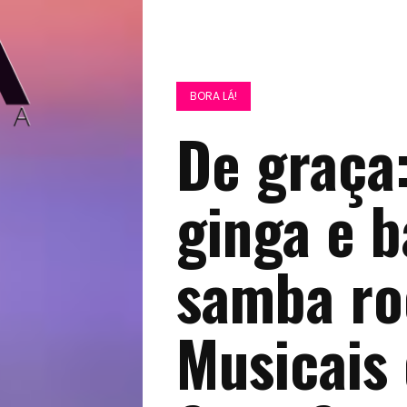
BORA LÁ!
De graça:
ginga e 
samba ro
Musicais 