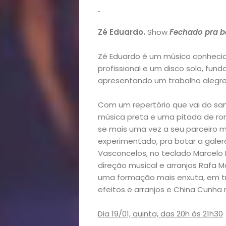
Zé Eduardo.
Show
Fechado pra b
Início
Zé Eduardo é um músico conhecid
Academia
profissional e um disco solo, fun
apresentando um trabalho alegre e
Beleza
Com um repertório que vai do sa
Bora
música preta e uma pitada de r
se mais uma vez a seu parceiro 
lá!
experimentado, pra botar a galera 
Vasconcelos, no teclado Marcelo 
direção musical e arranjos Rafa 
Casa
uma formação mais enxuta, em tri
efeitos e arranjos e China Cunha n
e
Dia 19/01, quinta, das 20h às 21h30