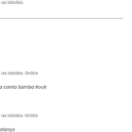
 as idades.
______________________________________
 as idades. Grátis
a canta Samba Rock
 as idades. Grátis
alanço