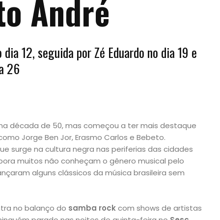
to André
 dia 12, seguida por Zé Eduardo no dia 19 e
ia 26
 na década de 50, mas começou a ter mais destaque
como Jorge Ben Jor, Erasmo Carlos e Bebeto.
ue surge na cultura negra nas periferias das cidades
ora muitos não conheçam o gênero musical pelo
nçaram alguns clássicos da música brasileira sem
ntra no balanço do
samba rock
com shows de artistas
ninguém parado nas noites de quinta-feira no
Sesc