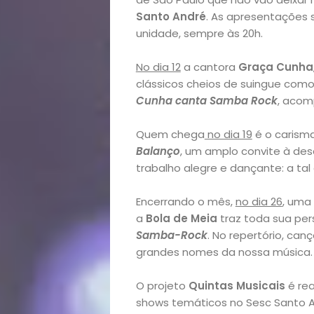
Santo André
.
As apresentações 
unidade, sempre às 20h.
No dia 12
a cantora
Graça Cunha
clássicos cheios de suingue com
Cunha canta Samba Rock
, acom
Quem chega
no dia 19
é o carism
Balanço
, um amplo convite à des
trabalho alegre e dançante: a tal 
Encerrando o mês,
no dia 26
, uma
a
Bola de Meia
traz toda sua per
Samba-Rock
. No repertório, ca
grandes nomes da nossa música.
O projeto
Quintas Musicais
é re
shows temáticos no Sesc Santo A