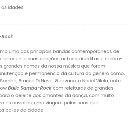
 as idades.
______________________________________
-Rock
como uma das principais bandas contemporâneas de
 apresenta suas canções autorais inéditas e recém-
os grandes nomes da nossa música que foram
anutenção e permanência da cultura do gênero como,
 Samba, Branca Di Neve, Geovana, e Noriel Vilela, entre
show
Baile Samba-Rock
com releituras de grandes
 para o deleite dos amantes da dança, com muito
ra os ouvintes, uma viagem pelos sons que
 bailes da cidade.