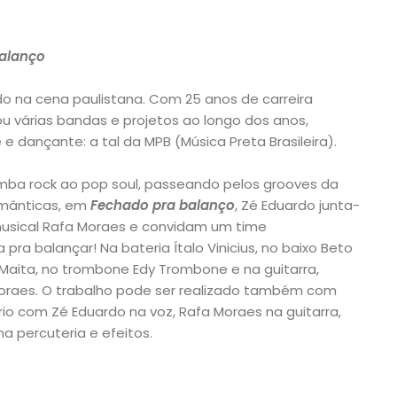
alanço
o na cena paulistana. Com 25 anos de carreira
dou várias bandas e projetos ao longo dos anos,
 dançante: a tal da MPB (Música Preta Brasileira).
mba rock ao pop soul, passeando pelos grooves da
omânticas, em
Fechado pra balanço
, Zé Eduardo junta-
musical Rafa Moraes e convidam um time
pra balançar! Na bateria Ítalo Vinicius, no baixo Beto
Maita, no trombone Edy Trombone e na guitarra,
Moraes. O trabalho pode ser realizado também com
o com Zé Eduardo na voz, Rafa Moraes na guitarra,
a percuteria e efeitos.