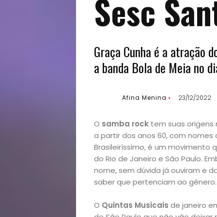
Sesc San
Graça Cunha é a atração do
a banda Bola de Meia no d
Afina Menina
23/12/2022
O
samba rock
tem suas origens
a partir dos anos 60, com nomes 
Brasileiríssimo, é um movimento q
do Rio de Janeiro e São Paulo.
Emb
nome, sem dúvida já ouviram e da
saber que pertenciam ao gênero.
O
Quintas Musicais
de janeiro e
de
São Paulo que não vão deixar 